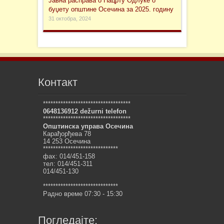
Јавна расправа о Нацрту Одлуке о
буџету општине Осечина за 2025. годину
31 октобра, 2024
Контакт
***********************************
0648136912 dežurni telefon
***********************************
Општинска управа Осечина
Карађорђева 78
14 253 Осечина
******************************
фах: 014/451-158
тел: 014/451-311
014/451-130
******************************
Радно време 07:30 - 15:30
Погледајте: