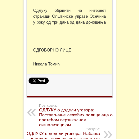
Одлуку објавити на интернет
страници Општинске управе Осечина
у року од три дана од дана доношења
ОДГОВОРНО ЛИЦЕ
Никола Томић
Претходна:
ОДЛУКУ о додели уговора:
Постављање лежећих полицајаца са
пратећом вертикалном
сигнализацијом
Следећа:
ОДЛУКУ о додели уговора: Набавка
и подела дечијих ауто седишта уз