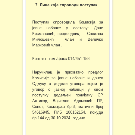
Лице које спроводи поступак
Поступак спроводила Комисија за
јавне набавке у саставу: Дане
Крсмановић, председник, Снежана
Милошевић члан и Величко
Марковић члан .
Контакт: тел./факс 014/451-158.
Наручилац је прихватио предлог
Комисије за јавне набавке и донео
Одлуку о додели уговора којом је
уговор о јавној набавци у овом
поступку додељен понуђачу СР
Антикор, Војислав Адамовић ПР,
Сопот, Космајска бр.8, матични број
54616945, ПИБ 100152154, понуда
бр.144 од 30.10.2024. године.