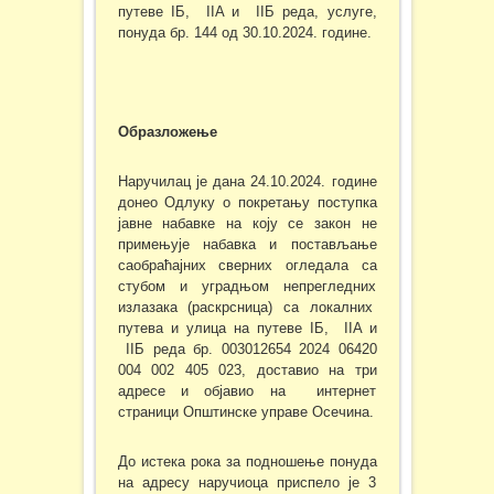
путеве IБ, IIA и IIБ реда, услуге,
понуда бр. 144 од 30.10.2024. године.
Образложење
Наручилац је дана 24.10.2024. године
донео Одлуку о покретању поступка
јавне набавке на коју се закон не
примењује набавка и постављање
саобраћајних сверних огледала са
стубом и уградњом непрегледних
излазака (раскрсница) са локалних
путева и улица на путеве IБ, IIA и
IIБ реда бр. 003012654 2024 06420
004 002 405 023, доставио на три
адресе и објавио на интернет
страници Општинске управе Осечина.
До истека рока за подношење понуда
на адресу наручиоца приспело је 3