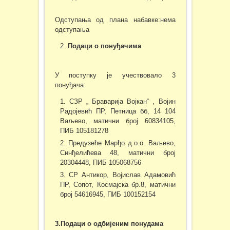
Одступања од плана набавке:нема
одступања
Подаци о понуђачима
У поступку је учествовало 3
понуђача:
СЗР „ Браварија Војкан“ , Војин
Радојевић ПР, Петница бб, 14 104
Ваљево, матични број 60834105,
ПИБ 105181278
Предузеће Марђо д.о.о. Ваљево,
Синђелићева 48, матични број
20304448, ПИБ 105068756
СР Антикор, Војислав Адамовић
ПР, Сопот, Космајска бр.8, матични
број 54616945, ПИБ 100152154
3.Подаци о одбијеним понудама