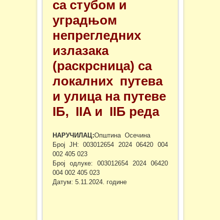
са стубом и
уградњом
непрегледних
излазака
(раскрсница) са
локалних путева
и улица на путеве
IБ, IIA и IIБ реда
НАРУЧИЛАЦ:
Општина Осечина
Број ЈН: 003012654 2024 06420 004
002 405 023
Број одлуке: 003012654 2024 06420
004 002 405 023
Датум: 5.11.2024. године