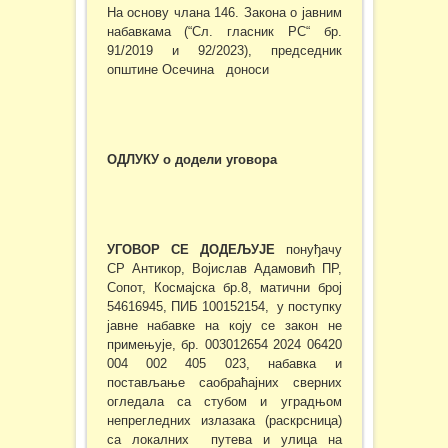
На основу члана 146. Закона о јавним
набавкама (“Сл. гласник РС“ бр.
91/2019 и 92/2023), председник
општине Осечина доноси
ОДЛУКУ
о додели уговора
УГОВОР СЕ ДОДЕЉУЈЕ
понуђачу
СР Антикор, Војислав Адамовић ПР,
Сопот, Космајска бр.8, матични број
54616945, ПИБ 100152154, у поступку
јавне набавке на коју се закон не
примењује, бр. 003012654 2024 06420
004 002 405 023, набавка и
постављање саобраћајних сверних
огледала са стубом и уградњом
непрегледних излазака (раскрсница)
са локалних путева и улица на