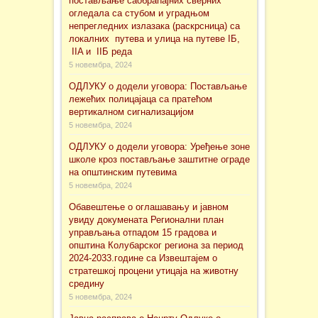
постављање саобраћајних сверних
огледала са стубом и уградњом
непрегледних излазака (раскрсница) са
локалних путева и улица на путеве IБ,
IIA и IIБ реда
5 новембра, 2024
ОДЛУКУ о додели уговора: Постављање
лежећих полицајаца са пратећом
вертикалном сигнализацијом
5 новембра, 2024
ОДЛУКУ о додели уговора: Уређење зоне
школе кроз постављање заштитне ограде
на општинским путевима
5 новембра, 2024
Обавештење о оглашавању и јавном
увиду докуменaта Регионални план
управљања отпадом 15 градова и
општина Колубарског региона за период
2024-2033.године са Извештајем о
стратешкој процени утицаја на животну
средину
5 новембра, 2024