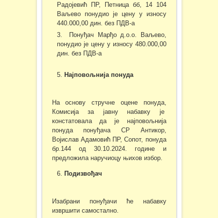
Радојевић ПР, Петница бб, 14 104
Ваљево понудио је цену у износу
440.000,00 дин. без ПДВ-а
Понуђач Марђо д.о.о. Ваљево,
понудио је цену у износу 480.000,00
дин. без ПДВ-а
Најповољнија понуда
На основу стручне оцене понуда,
Комисија за јавну набавку је
констатовала да је најповољнија
понуда понуђача СР Антикор,
Војислав Адамовић ПР, Сопот, понуда
бр.144 од 30.10.2024. године и
предложила наручиоцу њихов избор.
Подизвођач
Изабрани понуђачи ће набавку
извршити самостално.