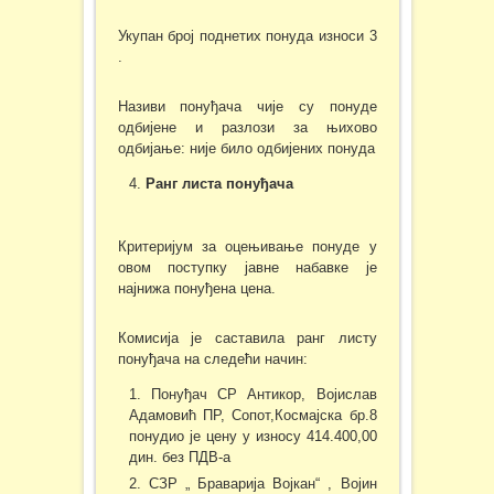
Укупан број поднетих понуда износи 3
.
Називи понуђача чије су понуде
одбијене и разлози за њихово
одбијање: није било одбијених понуда
Ранг листа понуђача
Критеријум за оцењивање понуде у
овом поступку јавне набавке је
најнижа понуђена цена.
Комисија је саставила ранг листу
понуђача на следећи начин:
Понуђач СР Антикор, Војислав
Адамовић ПР, Сопот,Космајска бр.8
понудио је цену у износу 414.400,00
дин. без ПДВ-а
СЗР „ Браварија Војкан“ , Војин