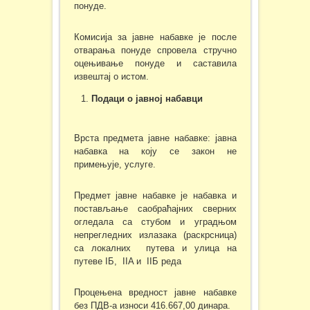
понуде.
Комисија за јавне набавке је после
отварања понуде спровела стручно
оцењивање понуде и саставила
извештај о истом.
Подаци о јавној набавци
Врста предмета јавне набавке: јавна
набавка на коју се закон не
примењује, услуге.
Предмет јавне набавке је набавка и
постављање саобраћајних сверних
огледала са стубом и уградњом
непрегледних излазака (раскрсница)
са локалних путева и улица на
путеве IБ, IIA и IIБ реда
Процењена вредност јавне набавке
без ПДВ-а износи 416.667,00 динара.