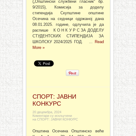
(„Општински службени гласник“ бр.
9/2015), Комисија за доделу
стипендија Скупштине општине
Осечина на седници одржаној дана
08.01.2025. године, одлучила је да
распише К О Н К У Р С ЗА ДОДЕЛУ
СТУДЕНТСКИХ СТИПЕНДИЈА ЗА
ШКОЛСКУ 2024/2025 ГОД. ...
Read
More »
СПОРТ: ЈАВНИ
КОНКУРС
20 децембра, 2024
Коментари су искључени
на СПОРТ: ЈАВНИ КОНКУРС
Општина Осечина Општинско веће