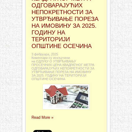
ОДГОВАРАЈУЋИХ
НЕПОКРЕТНОСТИ ЗА
УТВРЂИВАЊЕ ПОРЕЗА
НА ИМОВИНУ ЗА 2025.
ГОДИНУ НА
ТЕРИТОРИЈИ
ОПШТИНЕ ОСЕЧИНА
3 фебруара, 2025
Коментари су искључени
на ОДЛУКУ О УТВРЂИВАЊУ
ПРОСЕЧНИХ ЦЕНА КВАДРАТНОГ МЕТРА
ОДГОВАРАЈУЋИХ НЕПОКРЕТНОСТИ ЗА
УТВРЂИВАЊЕ ПОРЕЗА НА ИМОВИНУ
ЗА 2025. ГОДИНУ НА ТЕРИТОРИЈИ
ОПШТИНЕ ОСЕЧИНА
Read More »