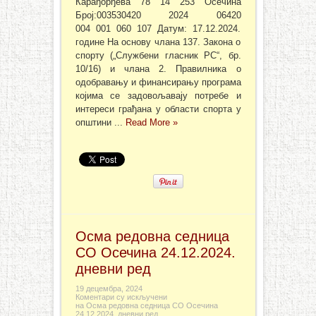
Карађорђева 78 14 253 Осечина
Број:003530420 2024 06420
004 001 060 107 Датум: 17.12.2024.
године На основу члана 137. Закона о
спорту („Службени гласник РС“, бр.
10/16) и члана 2. Правилника о
одобравању и финансирању програма
којима се задовољавају потребе и
интереси грађана у области спорта у
општини ...
Read More »
Осма редовна седница
СО Осечина 24.12.2024.
дневни ред
19 децембра, 2024
Коментари су искључени
на Осма редовна седница СО Осечина
24.12.2024. дневни ред