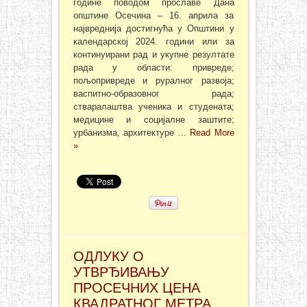
године поводом прославе Дана
општине Осечина – 16. априла за
највреднија достигнућа у Општини у
календарској 2024. години или за
континуирани рад и укупне резултате
рада у области: привреде;
пољопривреде и руралног развоја;
васпитно-образовног рада;
стваралаштва ученика и студената;
медицине и социјалне заштите;
урбанизма, архитектуре ...
Read More
»
ОДЛУКУ О
УТВРЂИВАЊУ
ПРОСЕЧНИХ ЦЕНА
КВАДРАТНОГ МЕТРА