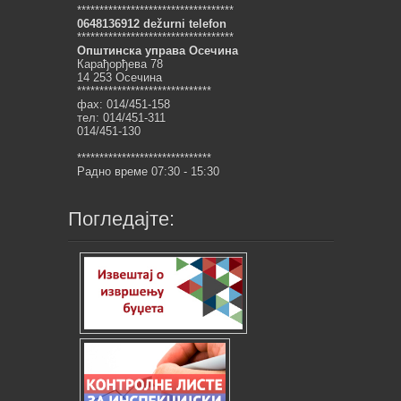
***********************************
0648136912 dežurni telefon
***********************************
Општинска управа Осечина
Карађорђева 78
14 253 Осечина
******************************
фах: 014/451-158
тел: 014/451-311
014/451-130
******************************
Радно време 07:30 - 15:30
Погледајте: