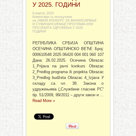
У 2025. ГОДИНИ
6 марта, 2025
Коментари су искључени
на ЈАВНИ КОНКУРС ЗА ФИНАНСИРАЊЕ
И СУФИНАНСИРАЊЕ ПРОГРАМА ИЛИ
ПРОЈЕКАТА УДРУЖЕЊА У 2025.
ГОДИНИ
РЕПУБЛИКА СРБИЈА ОПШТИНА
ОСЕЧИНА ОПШТИНСКО ВЕЋЕ Број:
000610548 2025 06420 004 001 060 107
Дана: 26.02.2025. Осечина Obrazac
1_Prijava na javni konkurs Obrazac
2_Predlog programa ili projekta Obrazac
3_Predlog budžeta Obrazac 4_Izjava У
складу са чл. 38. Закона о
удружењима („Службени гласник РС“
бр. 51/2009, 99/2011 – други закон и ...
Read More »