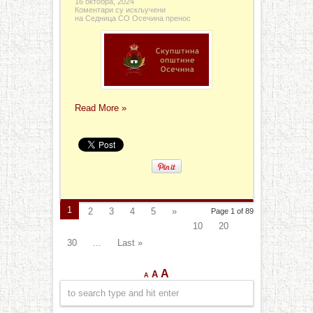
16 октобра, 2024
Коментари су искључени
на Седница СО Осечина пренос
Read More »
1
2
3
4
5
»
Page 1 of 89
10
20
30
...
Last »
A
A
A