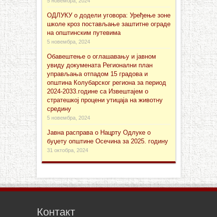
5 новембра, 2024
ОДЛУКУ о додели уговора: Уређење зоне
школе кроз постављање заштитне ограде
на општинским путевима
5 новембра, 2024
Обавештење о оглашавању и јавном
увиду докуменaта Регионални план
управљања отпадом 15 градова и
општина Колубарског региона за период
2024-2033.године са Извештајем о
стратешкој процени утицаја на животну
средину
5 новембра, 2024
Јавна расправа о Нацрту Одлуке о
буџету општине Осечина за 2025. годину
31 октобра, 2024
Контакт