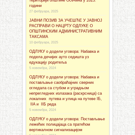
територији општине Осечина у 2025.
години
27 фебруара, 2025
ЈАВНИ ПОЗИВ ЗА УЧЕШЋЕ У ЈАВНОЈ
РАСПРАВИ О НАЦРТУ ОДЛУКЕ О
ОПШТИНСКИМ АДМИНИСТРАТИВНИМ
ТАКСАМА
10 фебруара, 2025
ОДЛУКУ о додели уговора: Набавка и
подела дечијих ауто седишта уз
едукацију родитеља
5 новембра, 2024
ОДЛУКУ о додели уговора: Набавка и
постављање саобраћајних сверних
огледала са стубом и уградњом
непрегледних излазака (раскрсница) са
локалних путева и улица на путеве IБ,
IIA и IIБ реда
5 новембра, 2024
ОДЛУКУ о додели уговора: Постављање
лежећих полицајаца са пратећом
вертикалном сигнализацијом