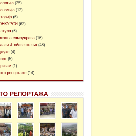
кологија
(25)
кономија
(12)
сторија
(6)
ОНКУРСИ
(62)
ултура
(5)
окална самоуправа
(16)
гласи & обавештења
(48)
длуке
(4)
порт
(5)
уризам
(1)
ото репортаже
(14)
ТО РЕПОРТАЖА