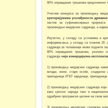
80% оправданих трошкова предложеног пр
Учесник конкурса за производњу меди
критеријумима усклађености државн
захтев за суфинансирање пројеката
производње медијских садржаја, а најви
Изузетно, у складу са условима и кри
информисања, у складу са чланом 18. с
садржаја за телевизије може поднети за
80% оправданих трошкова, уколико се
садржаја
чија комерцијална експлоата
1) производњу медијских садржаја нам
млади, жене, старе особе, социјално 
припадници ЛГБТ заједнице, припадници 
2) производњу медијских садржаја кој
како српског народа тако и национал
одређене програмске целине на свом мат
3) производњу медијских садржаја кој