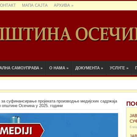
КОНТАКТ
МАПА САЈТА
АРХИВА
»
АЛНА САМОУПРАВА
»
О НАМА
»
ДОКУМЕНТА
»
УСЛУГЕ
»
за суфинансирање проjеката производње медијских садржаја
ПО
и општине Осечина у 2025. години
ЈА
СУ
6 ма
ЈА