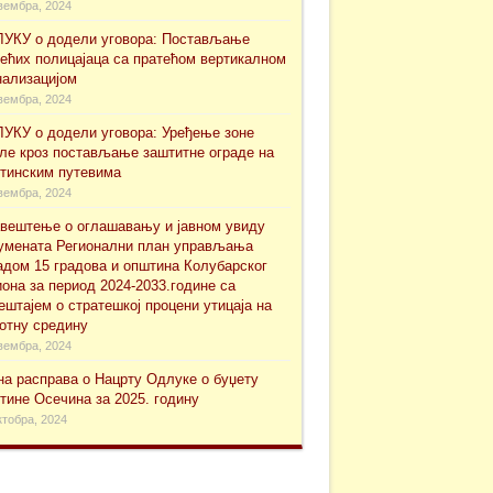
вембра, 2024
УКУ о додели уговора: Постављање
ећих полицајаца са пратећом вертикалном
нализацијом
вембра, 2024
УКУ о додели уговора: Уређење зоне
ле кроз постављање заштитне ограде на
тинским путевима
вембра, 2024
вештење о оглашавању и јавном увиду
уменaта Регионални план управљања
адом 15 градова и општина Колубарског
иона за период 2024-2033.године са
ештајем о стратешкој процени утицаја на
отну средину
вембра, 2024
на расправа о Нацрту Одлуке о буџету
тине Осечина за 2025. годину
ктобра, 2024