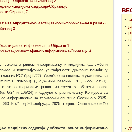
разац-1-Образац-1а-и-Образац-2
еденог-медијског-садржаја-Образац-6
ВЕ
ности-Образац-7
U
лизацији-пројекта-у-области-јавног-информисања-Образац-2
ј
бразац-3
ј
5
в
области-јавног-информисања-Образац-1
ројекта-у-области-јавног-информисања-Образац-1А
 20. Закона о јавном информисању и медијима („Службени
ловима и критеријумима усклађености државне помоћи у
гласник РС” број 9/22), Уредбе о правилима и условима за
inimis помоћи) („Службени гласник РС”, број 23/21),
та за остваривање јавног интереса у области јавног
р. 6/24 и 106/24) и Одлуке о расписивању Конкурса за
вног информисања на територији општине Осечина у 2025.
1 060 107/1 од 26.фебруара 2025. године, Општинско веће
дњ
е
медијских садржаја
у области јавног информисања
д