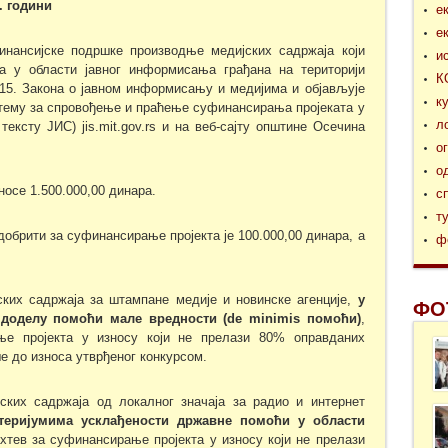
.
годи
н
и
е
е
нансијске подршке производње медијских садржаја који
и
а у области јавног информисања грађана на територији
К
15. Закона о јавном информисању и медијима и објављује
к
тему за спровођење и праћење суфинансирања пројеката у
л
ксту JИС) jis.mit.gov.rs и на веб-сајту општине Осечина
о
о
осе 1.500.000,00 динара.
с
т
добрити за суфинансирање пројекта је 100.000,00 динара, а
ф
ских садржаја за штампане медије и новинске агенције,
у
ФО
доделу помоћи мале вредности (de minimis помоћи)
,
ње пројекта у износу који не прелази 80% оправданих
е до износа утврђеног конкурсом.
ских садржаја од локалног значаја за радио и интернет
теријумима усклађености државне помоћи у области
хтев за суфинансирање пројекта у износу који не прелази