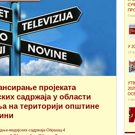
СУ
ПРО
6 ма
У 2
18 ф
УТ
нсирање проjеката
202
ОС
ких садржаја у области
3 фе
а на територији општине
дини
одње-медијских-садржаја-Образац-4