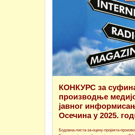
КОНКУРС за суфина
производње медијс
јавног информисањ
Осечина у 2025. го
Бодовна-листа-за-оцену-пројекта-произв