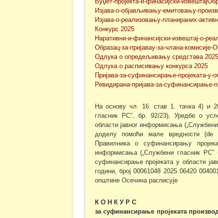
Буџет-пројекта-и-финасијски-извештајОб
Изјава-о-објављивању-емитовању-произв
Изјава-о-реализовању-планираних-актив
Конкурс 2025
Наративни-и-финансијски-извештај-о-реа
Образац-за-пријавау-за-члана-комисије-О
Одлука о опредељивању средстава 202
Одлука о расписивању конкурса 2025
Пријава-за-суфинансирање-пројеката-у-
Ревидирана-пријава-за-суфинансирање-п
На основу чл. 16. став 1. тачка 4) и
гласник РС”, бр. 92/23), Уредбе о ус
области јавног информисања („Службени 
доделу помоћи мале вредности (de m
Правилника о суфинансирању пројека
информисања („Службени гласник РС” б
суфинансирање пројеката у области ја
години, број 00061048 2025 06420 00400
општине Осечина расписуjе
К О Н К У Р С
за суфинансирање проjеката
произво