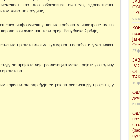
ЈА
исменост као део образовног система, здравственог
СУ
титом животне средине;
ПРО
6 ма
мењених информисању наших грађана у иностранству на
КОН
 народа који живи ван територије Републике Србије;
про
јав
мењених представљању културног наслеђа и уметничког
Осе
27 ф
ЈАВ
ељују за пројекте чија реализација може трајати до годину
РАС
 средстава.
ОП
ТА
10 ф
м корисником одређује се рок за реализацију пројекта, у
ОДЛ
деч
5 но
ОДЛ
пос
са 
(ра
пут