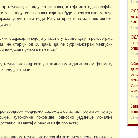
5 но
стар медија у складу са законом, и који има одговарајуће
ОДЛ
 у складу са законом који уређује електронске медије
леж
ијских услуга који води Регулаторно тело за електронске
сиг
ијима;
5 но
ОДЛ
ских садржаја и које је уписано у Евиденцију произвођача
шко
аз, не старији од 30 дана, да ће суфинансиран медијски
опш
ји испуњава услове из тачке 1.
5 но
Оба
њу медијских садржаја у штампаном и дигиталном формату
док
 и предузетници.
отп
рег
Изв
жив
5 но
Јав
производњом медијских садржаја са истим пројектом који је
опш
бије, аутономне покрајине, односно јединице локалне
31 о
доставио извештај о реализацији пројекта;
 производњом медијских садржаја који нису унели податке и