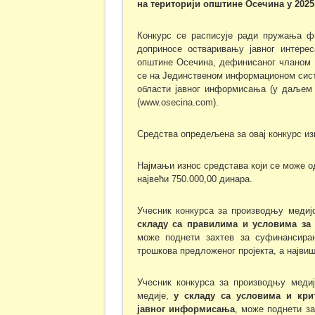
на територији општине Осечина
у 2025
Конкурс се расписује ради пружања фи
доприносе остваривању јавног интерес
општине Осечина, дефинисаног чланом 
се на Јединственом информационом сис
области јавног информисања (у даљем те
(www.оsecina.com).
Средства опредељена за овај конкурс изн
Најмањи износ средстава који се може о
највећи 750.000,00 динара.
Учесник конкурса за производњу медиј
складу са
правилима и условима за 
може поднети захтев за суфинансира
трошкова предложеног пројекта, а највиш
Учесник конкурса за производњу медиј
медије,
у складу са
условима и кри
јавног информисања
, може поднети за