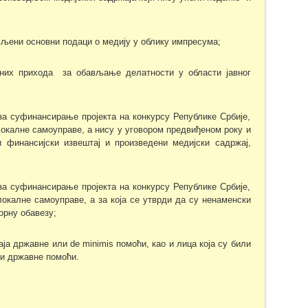
ављени основни подаци о медију у облику импресума;
авних прихода за обављање делатности у области јавног
за суфинансирање пројекта на конкурсу Републике Србије,
локалне самоуправе, а нису у уговором предвиђеном року и
 финансијски извештај и произведени медијски садржај,
за суфинансирање пројекта на конкурсу Републике Србије,
локалне самоуправе, а за која се утврди да су ненаменски
орну обавезу;
аја државне или de minimis помоћи, као и лица која су били
ли државне помоћи.