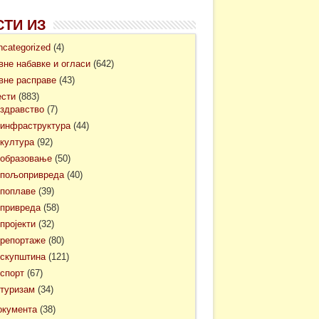
СТИ ИЗ
ncategorized
(4)
авне набавке и огласи
(642)
авне расправе
(43)
ести
(883)
здравство
(7)
инфраструктура
(44)
култура
(92)
образовање
(50)
пољопривреда
(40)
поплаве
(39)
привреда
(58)
пројекти
(32)
репортаже
(80)
скупштина
(121)
спорт
(67)
туризам
(34)
окумента
(38)