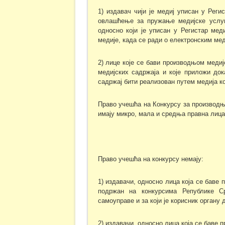
1) издавач чији је медиј уписан у Реги
овлашћење за пружање медијске услуге
односно који је уписан у Регистар мед
медије, када се ради о електронским мед
2) лице које се бави производњом медиј
медијских садржаја и које приложи док
садржај бити реализован путем медија ко
Право учешћа на Конкурсу за производ
имају микро, мала и средња правна лица
Право учешћа на конкурсу немају:
1) издавачи, односно лица која се баве 
подржан на конкурсима Републике Ср
самоуправе и за који је корисник органу 
2) издавачи, односно лица која се баве