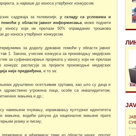
ојекта, а највише до износа утврђеног конкурсом.
јских садржаја за телевизије,
у складу са
условима и
е помоћи у области јавног информисања
, може поднети
 у износу који не прелази 50% оправданих трошкова
ше до износа утврђеног конкурсом.
ЛИ
теријумима за доделу државне помоћи у области јавног
тав 1. Закона, учесник конкурса за производњу медијских
хтев за суфинансирање пројеката у износу који не прелази
 конкурс расписује за пројекте производње медијских
ција није предвиђена
, и то за:
ењених друштвено осетљивим групама, као што су деца и
и здравствено угрожена лица, особе са инвалидитетом,
етничких мањина и др.;
JAV
и су намењени очувању, изражавању културног идентитета
них мањина, водећи рачуна да националне мањине прате
ЈА
ерњем језику и писму;
СУ
6 ма
и промовишу и афирмишу теме из области науке, општег