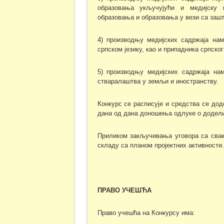
образовања укључујући и медијску п
образовања и образовања у вези са заш
4) производњу медијских садржаја на
српском језику, као и припадника српског
5) производњу медијских садржаја на
стваралаштва у земљи и иностранству.
Конкурс се расписује и средства се дод
дана од дана доношења одлуке о додели
Приликом закључивања уговора са сваки
складу са планом пројектних активности.
ПРАВО УЧЕШЋА
Право учешћа на Конкурсу има: