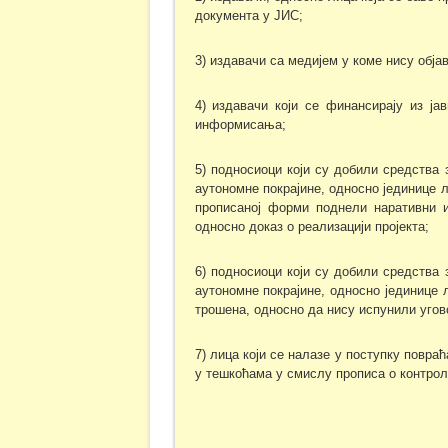
документа у JИС;
3) издавачи са медијем у коме нису обј
4) издавачи који се финансирају из ј
информисања;
5) подносиоци који су добили средства 
аутономне покрајине, односно јединице 
прописаној форми поднели наративни и
односно доказ о реализацији пројекта;
6) подносиоци који су добили средства 
аутономне покрајине, односно јединице 
трошена, односно да нису испунили угов
7) лица који се налазe у поступку повраћ
у тешкоћама у смислу прописа о контро