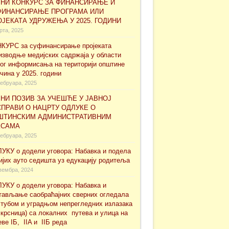
ВНИ КОНКУРС ЗА ФИНАНСИРАЊЕ И
ФИНАНСИРАЊЕ ПРОГРАМА ИЛИ
ЈЕКАТА УДРУЖЕЊА У 2025. ГОДИНИ
рта, 2025
КУРС за суфинансирање проjеката
изводње медијских садржаја у области
ног информисања на територији општине
чина у 2025. години
ебруара, 2025
НИ ПОЗИВ ЗА УЧЕШЋЕ У ЈАВНОЈ
ПРАВИ О НАЦРТУ ОДЛУКЕ О
ШТИНСКИМ АДМИНИСТРАТИВНИМ
КСАМА
ебруара, 2025
УКУ о додели уговора: Набавка и подела
ијих ауто седишта уз едукацију родитеља
вембра, 2024
УКУ о додели уговора: Набавка и
тављање саобраћајних сверних огледала
стубом и уградњом непрегледних излазака
скрсница) са локалних путева и улица на
еве IБ, IIA и IIБ реда