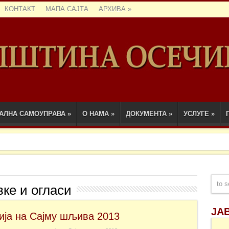
КОНТАКТ
МАПА САЈТА
АРХИВА
»
АЛНА САМОУПРАВА
»
О НАМА
»
ДОКУМЕНТА
»
УСЛУГЕ
»
вке и огласи
ЈА
ија на Сајму шљива 2013