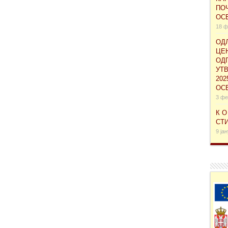
ПО
ОСЕ
18 ф
ОД
ЦЕ
ОД
УТ
202
ОС
3 фе
К О
СТИ
9 ја