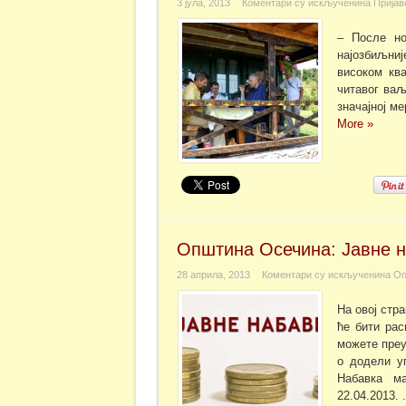
3 јула, 2013
Коментари су искључени
на Пријав
– После но
најозбиљни
високом кв
читавог ваљ
значајној ме
More »
Општина Осечина: Јавне 
28 априла, 2013
Коментари су искључени
на Оп
На овој стр
ће бити ра
можете преу
о додели уг
Набавка м
22.04.2013. .