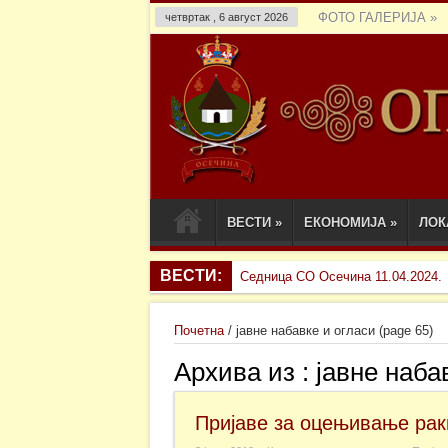
ФОТО ГАЛЕРИЈА
»
четвртак , 6 август 2026
ВЕСТИ
»
ЕКОНОМИЈА
»
ЛОК
ВЕСТИ:
Седница СО Осечина 11.04.2024.
Почетна
/
јавне набавке и огласи
(page 65)
Архива из :
јавне наба
Пријаве за оцењивање рак