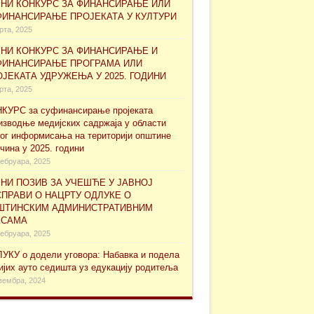
ВНИ КОНКУРС ЗА ФИНАНСИРАЊЕ ИЛИ
ФИНАНСИРАЊЕ ПРОЈЕКАТА У КУЛТУРИ
рта, 2025
ВНИ КОНКУРС ЗА ФИНАНСИРАЊЕ И
ФИНАНСИРАЊЕ ПРОГРАМА ИЛИ
ЈЕКАТА УДРУЖЕЊА У 2025. ГОДИНИ
рта, 2025
КУРС за суфинансирање проjеката
изводње медијских садржаја у области
ног информисања на територији општине
чина у 2025. години
ебруара, 2025
НИ ПОЗИВ ЗА УЧЕШЋЕ У ЈАВНОЈ
ПРАВИ О НАЦРТУ ОДЛУКЕ О
ШТИНСКИМ АДМИНИСТРАТИВНИМ
КСАМА
ебруара, 2025
УКУ о додели уговора: Набавка и подела
ијих ауто седишта уз едукацију родитеља
вембра, 2024