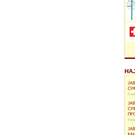
НА
ЈА
СУ
6 ма
ЈА
СУ
ПРО
6 ма
ЈА
КА