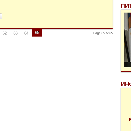
ПИ
65
62
63
64
Page 65 of 65
ИН