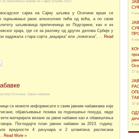
е за оцењивање ракија на Сајму шљива 2013
ЈА
СУ
восадског сајма на Сајму шљива у Осечини врши се
6 ма
је оцењивање јаких алкохолних пића од воћа, а по свом
ЈА
алитету шљивовица препеченица из Подгорине, као и из
СУ
евског краја, где се за разлику од других делова Србије у
ПРО
ри задржала стара сорта „маџарка” или „пожегача”, ...
Read
6 ма
КОН
про
јав
Осе
27 ф
ЈАВ
набавке
РАС
ОП
штина Осечина: Јавне набавке
ТА
10 ф
аници се можете информисати о свим јавним набавкама које
списане, објављивање позива за подношење понуда, овде
ОДЛ
зети материјале везане за јавне набавке као и обавештења
деч
овора. Погледајте план јавних набавки за 2013. годину.
5 но
але вредности 4 рачунара и 2 штампача расписана
..
Read More »