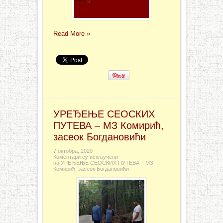
Read More »
УРЕЂЕЊЕ СЕОСКИХ
ПУТЕВА – МЗ Комирић,
засеок Богдановићи
7 октобра, 2020
Коментари су искључени
на УРЕЂЕЊЕ СЕОСКИХ ПУТЕВА – МЗ
Комирић, засеок Богдановићи