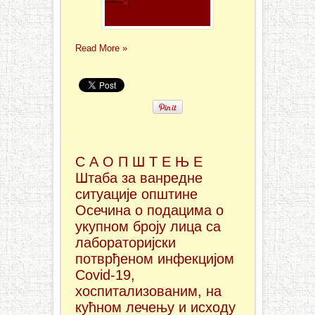
Read More »
С А О П Ш Т Е Њ Е
Штаба за ванредне
ситуације општине
Осечина о подацима о
укупном броју лица са
лабораторијски
потврђеном инфекцијом
Covid-19,
хоспитализованим, на
кућном лечењу и исходу