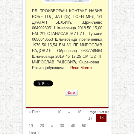
РБ ПРОИЗВОЂАЧ КОНТАКТ НАЗИВ
РОБЕ ГОД ЈАЧ (%) ПОЕН МЕД 1/1
ДРАГАН БЕЉИЋ, Г.Црниљево
0649026951 Шљивовица 2018 50 15,00
БМ 2/1 СТАНИСАВ МИЋИЋ, Гуњаци
0656848653 Шљивовица препеченица
1976 50 15,54 БМ 3/1 ПГ МИРОСЛАВ
РАДОВИЋ, Обреновац 0637749464
Шљивовица 2019 46 17,25 СМ 3/2 ПГ
МИРОСЛАВ РАДОВИЋ, Обреновац
Ракија јабуковача ...
Read More »
« First
...
10
«
16
Page 18 of 89
18
17
19
20
»
30
40
50
...
Last »