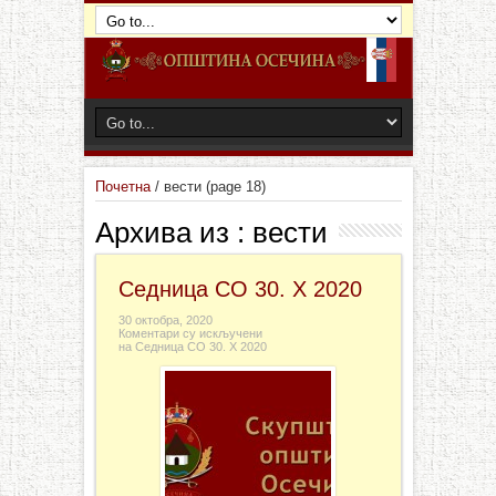
Почетна
/
вести
(page 18)
Архива из :
вести
Седница СО 30. X 2020
30 октобра, 2020
Коментари су искључени
на Седница СО 30. X 2020