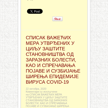
СПИСАК ВАЖЕЋИХ
МЕРА УТВРЂЕНИХ У
ЦИЉУ ЗАШТИТЕ
СТАНОВНИШТВА ОД
ЗАРАЗНИХ БОЛЕСТИ,
КАО И СПРЕЧАВАЊА
ПОЈАВЕ И СУЗБИЈАЊЕ
ШИРЕЊА ЕПИДЕМИЈЕ
ВИРУСА COVID-19
22 октобра, 2020
Коментари су искључени
на СПИСАК ВАЖЕЋИХ МЕРА
УТВРЂЕНИХ У ЦИЉУ ЗАШТИТЕ
СТАНОВНИШТВА ОД ЗАРАЗНИХ
БОЛЕСТИ, КАО И СПРЕЧАВАЊА
ПОЈАВЕ И СУЗБИЈАЊЕ ШИРЕЊА