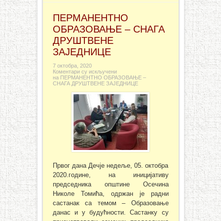
ПЕРМАНЕНТНО
ОБРАЗОВАЊЕ – СНАГА
ДРУШТВЕНЕ
ЗАЈЕДНИЦЕ
7 октобра, 2020
Коментари су искључени
на ПЕРМАНЕНТНО ОБРАЗОВАЊЕ –
СНАГА ДРУШТВЕНЕ ЗАЈЕДНИЦЕ
Првог дана Дечје недеље, 05. октобра
2020.године, на иницијативу
председника општине Осечина
Николе Томића, одржан је радни
састанак са темом – Образовање
данас и у будућности. Састанку су