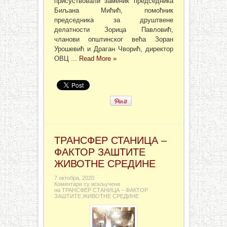
присуствовали заменик председника
Биљана Мићић, помоћник
председника за друштвене
делатности Зорица Павловић,
чланови општинског већа Зоран
Урошевић и Драган Чворић, директор
ОВЦ ...
Read More »
ТРАНСФЕР СТАНИЦА –
ФАКТОР ЗАШТИТЕ
ЖИВОТНЕ СРЕДИНЕ
7 октобра, 2020
Коментари су искључени
на ТРАНСФЕР СТАНИЦА – ФАКТОР
ЗАШТИТЕ ЖИВОТНЕ СРЕДИНЕ