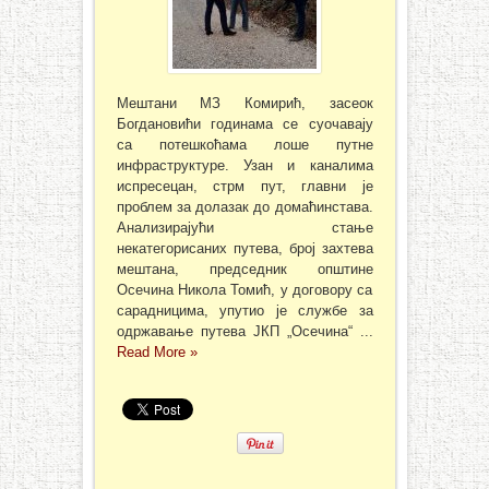
Мештани МЗ Комирић, засеок
Богдановићи годинама се суочавају
са потешкоћама лоше путне
инфраструктуре. Узан и каналима
испресецан, стрм пут, главни је
проблем за долазак до домаћинстава.
Анализирајући стање
некатегорисаних путева, број захтева
мештана, председник општине
Осечина Никола Томић, у договору са
сарадницима, упутио је службе за
одржавање путева ЈКП „Осечина“ ...
Read More »