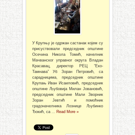
У Крупњу је одржан састанак којем су
присуствовали председник општине
Осечина Никола Томић, начелник
Мачванског управног округа Владан
Красавац, директор РЕЦ “Еко-
Тамнава” Уб Зоран Петровић, са
сарадницима, председник општине
Крупањ Иван Исаиловић, председник
општине Љубовија Милан Јовановић,
председник општине Мали Зворник
Зоран Јевтић и помоћник
градоначелника Лознице Љубинко
Ђокић, са ...
Read More »