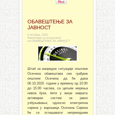
ОБАВЕШТЕЊЕ ЗА
ЈАВНОСТ
5 октобра, 2020
Коментари су искључени
на ОБАВЕШТЕЊЕ ЗА ЈАВНОСТ
Штаб за ванредне ситуације општине
Осечина обавештава све грађане
општине Осечина да ће дана
06.10.2020. године у времену од 10:00
до 15:00 часова, са циљем мерења
нивоа буке, бити у више наврата
активиран систем за јавно
узбуњивање, односно електрична
сирена у варошици Осечина Сирена
ће се оглашавати непрекидним