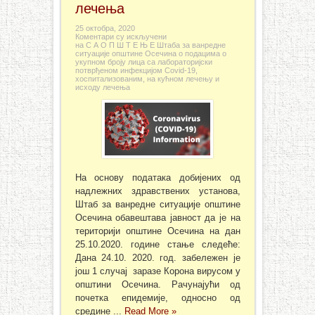
лечења
25 октобра, 2020
Коментари су искључени
на С А О П Ш Т Е Њ Е Штаба за ванредне
ситуације општине Осечина о подацима о
укупном броју лица са лабораторијски
потврђеном инфекцијом Covid-19,
хоспитализованим, на кућном лечењу и
исходу лечења
На основу података добијених од
надлежних здравствених установа,
Штаб за ванредне ситуације општине
Осечина обавештава јавност да је на
територији општине Осечина на дан
25.10.2020. године стање следеће:
Дана 24.10. 2020. год. забележен је
још 1 случај заразе Корона вирусом у
општини Осечина. Рачунајући од
почетка епидемије, односно од
средине ...
Read More »