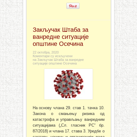
Закључак Штаба за
ванредне ситуације
општине Осечина
22 октобра, 2020
Коментари су искључени
на Закључак Штаба за ванредне
ситуације општине Осечина
На основу члана 29. став 1. тачка 10.
Закона о смањењу ризика од
катастрофа и управљању ванредним
ситуацијама („Сл. гласник РС“ бр.
87/2018) и члана 17. става 3. Уредбе о
саставу, начину и организацији рада