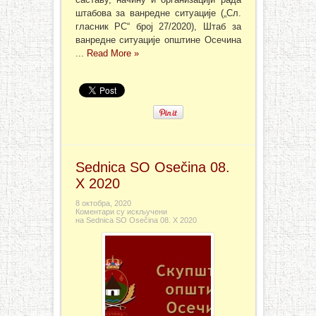
штабова за ванредне ситуације („Сл.
гласник РС“ број 27/2020), Штаб за
ванредне ситуације општине Осечина
...
Read More »
Sednica SO Osečina 08.
X 2020
8 октобра, 2020
Коментари су искључени
на Sednica SO Osečina 08. X 2020