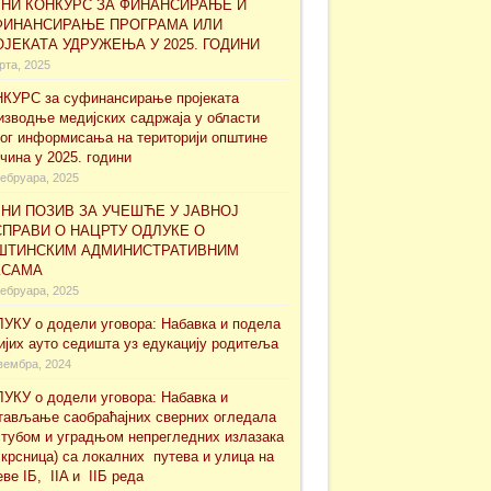
ВНИ КОНКУРС ЗА ФИНАНСИРАЊЕ И
ФИНАНСИРАЊЕ ПРОГРАМА ИЛИ
ЈЕКАТА УДРУЖЕЊА У 2025. ГОДИНИ
рта, 2025
КУРС за суфинансирање проjеката
изводње медијских садржаја у области
ног информисања на територији општине
чина у 2025. години
ебруара, 2025
НИ ПОЗИВ ЗА УЧЕШЋЕ У ЈАВНОЈ
ПРАВИ О НАЦРТУ ОДЛУКЕ О
ШТИНСКИМ АДМИНИСТРАТИВНИМ
КСАМА
ебруара, 2025
УКУ о додели уговора: Набавка и подела
ијих ауто седишта уз едукацију родитеља
вембра, 2024
УКУ о додели уговора: Набавка и
тављање саобраћајних сверних огледала
стубом и уградњом непрегледних излазака
скрсница) са локалних путева и улица на
еве IБ, IIA и IIБ реда