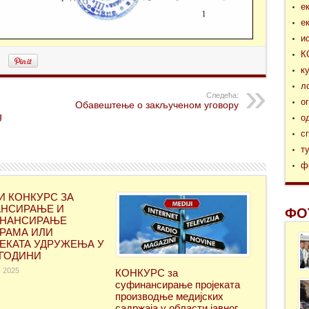
е
е
и
К
к
л
Следећа:
о
Обавештење о закљученом уговору
g
о
с
т
ф
И КОНКУРС ЗА
НСИРАЊЕ И
ФО
ИНАНСИРАЊЕ
РАМА ИЛИ
ЕКАТА УДРУЖЕЊА У
 ГОДИНИ
, 2025
КОНКУРС за
суфинансирање проjеката
производње медијских
садржаја у области јавног