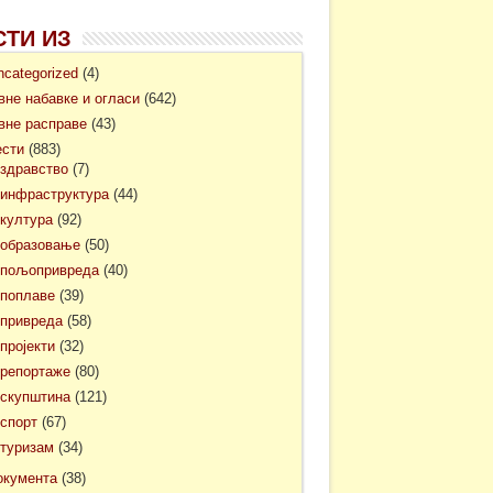
СТИ ИЗ
ncategorized
(4)
авне набавке и огласи
(642)
авне расправе
(43)
ести
(883)
здравство
(7)
инфраструктура
(44)
култура
(92)
образовање
(50)
пољопривреда
(40)
поплаве
(39)
привреда
(58)
пројекти
(32)
репортаже
(80)
скупштина
(121)
спорт
(67)
туризам
(34)
окумента
(38)