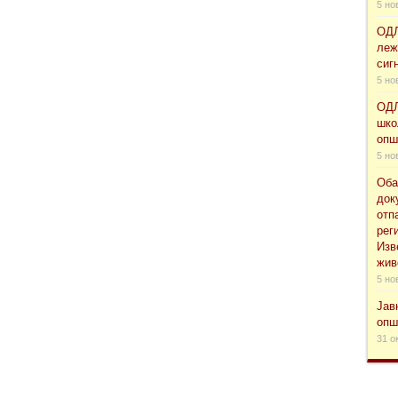
5 но
ОДЛ
леж
сиг
5 но
ОДЛ
шко
опш
5 но
Оба
док
отп
рег
Изв
жив
5 но
Јав
опш
31 о