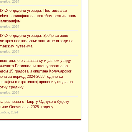
вембра, 2024
УКУ о додели уговора: Постављање
ећих полицајаца са пратећом вертикалном
нализацијом
вембра, 2024
УКУ о додели уговора: Уређење зоне
ле кроз постављање заштитне ограде на
тинским путевима
вембра, 2024
вештење о оглашавању и јавном увиду
уменaта Регионални план управљања
адом 15 градова и општина Колубарског
иона за период 2024-2033.године са
ештајем о стратешкој процени утицаја на
отну средину
вембра, 2024
на расправа о Нацрту Одлуке о буџету
тине Осечина за 2025. годину
ктобра, 2024