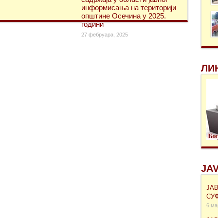
информисања на територији
општине Осечина у 2025.
години
27 фебруара, 2025
ЛИ
JAV
ЈА
СУ
6 ма