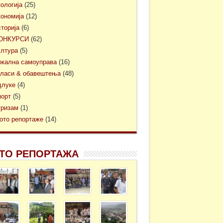
кологија
(25)
кономија
(12)
сторија
(6)
ОНКУРСИ
(62)
ултура
(5)
окална самоуправа
(16)
гласи & обавештења
(48)
длуке
(4)
порт
(5)
уризам
(1)
ото репортаже
(14)
ТО РЕПОРТАЖА