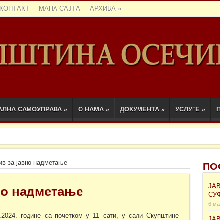
КОНТАКТ
МАПА САЈТА
АРХИВА
»
АЛНА САМОУПРАВА
»
О НАМА
»
ДОКУМЕНТА
»
УСЛУГЕ
»
П
ив за јавно надметање
ПО
ЈА
но надметање
СУ
6 ма
.2024. године са почетком у 11 сати, у сали Скупштине
ЈА