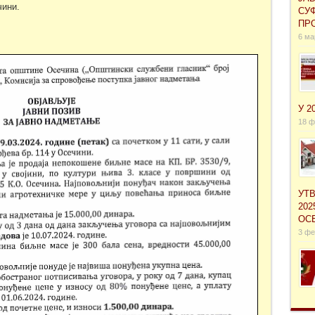
чини.
СУ
ПРО
6 ма
У 2
18 ф
УТ
202
ОС
3 фе