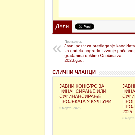
Дели
Претходна:
Javni poziv za predlaganje kandidata
za dodelu nagrada i zvanje počasno
građanina opštine Osečina za
2023.god.
СЛИЧНИ ЧЛАНЦИ
ЈАВНИ КОНКУРС ЗА
ЈАВН
ФИНАНСИРАЊЕ ИЛИ
ФИНА
СУФИНАНСИРАЊЕ
СУФ
ПРОЈЕКАТА У КУЛТУРИ
ПРОГ
ПРОЈ
6 марта, 2025
2025.
6 марта