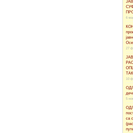
ЈА
СУ
ПРО
6 ма
КОН
про
јав
Осе
27 ф
ЈАВ
РАС
ОП
ТА
10 ф
ОДЛ
деч
5 но
ОДЛ
пос
са 
(ра
пут