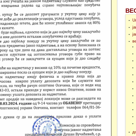
ВЕ
U
ј
ј
в
д