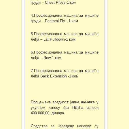
груди – Chest Press-1 ком
4.Професионална машина за мишиће
груди – Pectoral Fly -1 ком
5.Професионална машина за мишиће
леђа – Lat Pulldown-1 ком
6.Професионална машина за мишиће
леђа – Row-1 ком
7.Професионална машина за мишиће
леђа Back Extension -1 ком
Процењена вредност јавне набавке у
укупном износу без ПДВ-а износи
499.000,00 динара.
Средства за наведену набавку су