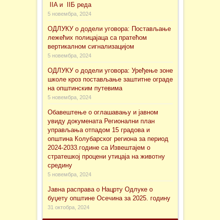
IIA и IIБ реда
5 новембра, 2024
ОДЛУКУ о додели уговора: Постављање
лежећих полицајаца са пратећом
вертикалном сигнализацијом
5 новембра, 2024
ОДЛУКУ о додели уговора: Уређење зоне
школе кроз постављање заштитне ограде
на општинским путевима
5 новембра, 2024
Обавештење о оглашавању и јавном
увиду докуменaта Регионални план
управљања отпадом 15 градова и
општина Колубарског региона за период
2024-2033.године са Извештајем о
стратешкој процени утицаја на животну
средину
5 новембра, 2024
Јавна расправа о Нацрту Одлуке о
буџету општине Осечина за 2025. годину
31 октобра, 2024