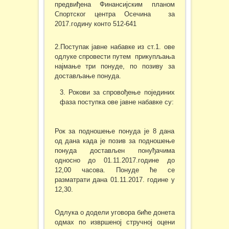
предвиђена Финансијским планом
Спортског центра Осечина за
2017.годину конто 512-641
2.Поступак јавне набавке из ст.1. ове
одлуке спровести путем прикупљања
најмање три понуде, по позиву за
достављање понуда.
Рокови за спровођење појединих
фаза поступка ове јавне набавке су:
Рок за подношење понуда је 8 дана
од дана када је позив за подношење
понуда достављен понуђачима
односно до 01.11.2017.године до
12,00 часова. Понуде ће се
разматрати дана 01.11.2017. године у
12,30.
Одлука о додели уговора биће донета
одмах по извршеној стручној оцени