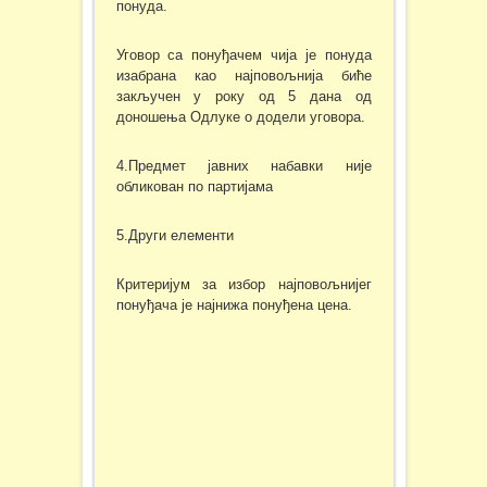
понуда.
Уговор са понуђачем чија је понуда
изабрана као најповољнија биће
закључен у року од 5 дана од
доношења Одлуке о додели уговора.
4.Предмет јавних набавки није
обликован по партијама
5.Други елементи
Критеријум за избор најповољнијег
понуђача је најнижа понуђена цена.