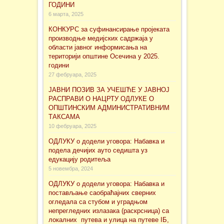
ГОДИНИ
6 марта, 2025
КОНКУРС за суфинансирање проjеката
производње медијских садржаја у
области јавног информисања на
територији општине Осечина у 2025.
години
27 фебруара, 2025
ЈАВНИ ПОЗИВ ЗА УЧЕШЋЕ У ЈАВНОЈ
РАСПРАВИ О НАЦРТУ ОДЛУКЕ О
ОПШТИНСКИМ АДМИНИСТРАТИВНИМ
ТАКСАМА
10 фебруара, 2025
ОДЛУКУ о додели уговора: Набавка и
подела дечијих ауто седишта уз
едукацију родитеља
5 новембра, 2024
ОДЛУКУ о додели уговора: Набавка и
постављање саобраћајних сверних
огледала са стубом и уградњом
непрегледних излазака (раскрсница) са
локалних путева и улица на путеве IБ,