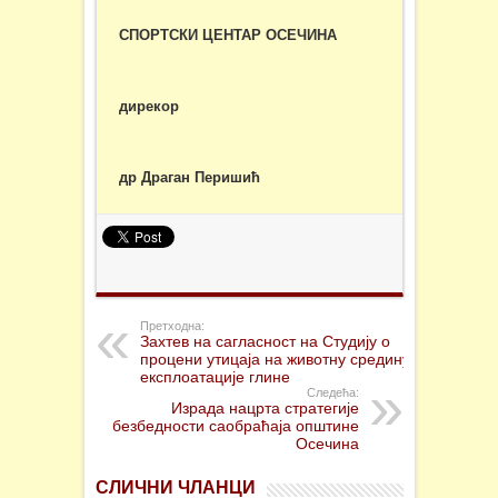
СПОРТСКИ ЦЕНТАР ОСЕЧИНА
дирекор
др Драган Перишић
Претходна:
Захтев на сагласност на Студију о
процени утицаја на животну средину
експлоатације глине
Следећа:
Израда нацрта стратегије
безбедности саобраћаја општине
Осечина
СЛИЧНИ ЧЛАНЦИ