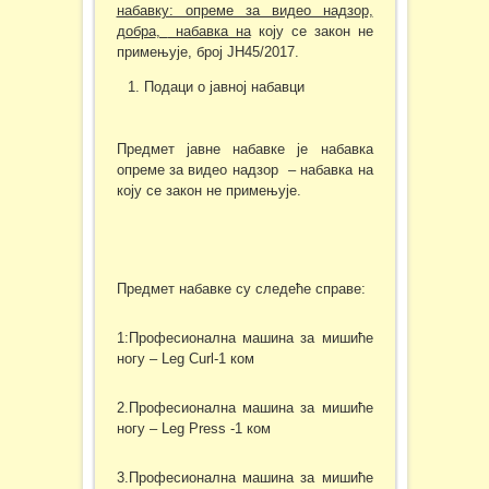
набавку: опреме за видео надзор,
добра
,
набавка на
коју се закон не
примењује, број ЈН45/2017.
Подаци о јавној набавци
Предмет јавне набавке је набавка
опреме за видео надзор – набавка на
коју се закон не примењује.
Предмет набавке су следеће справе:
1:Професионална машина за мишиће
ногу – Leg Curl-1 ком
2.Професионална машина за мишиће
ногу – Leg Press -1 ком
3.Професионална машина за мишиће