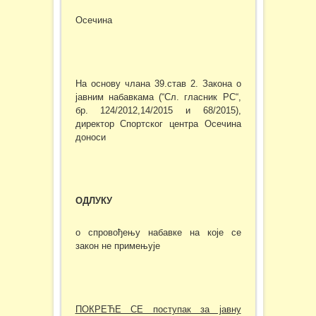
Осечина
На основу члана 39.став 2. Закона о
јавним набавкама (“Сл. гласник РС“,
бр. 124/2012,14/2015 и 68/2015),
директор Спортског центра Осечина
доноси
ОДЛУКУ
о спровођењу набавке на које се
закон не примењује
ПОКРЕЋЕ СЕ поступак за јавну