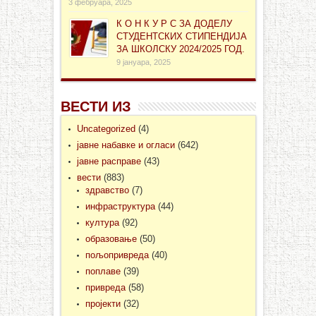
3 фебруара, 2025
К О Н К У Р С ЗА ДОДЕЛУ
СТУДЕНТСКИХ СТИПЕНДИЈА
ЗА ШКОЛСКУ 2024/2025 ГОД.
9 јануара, 2025
ВЕСТИ ИЗ
Uncategorized
(4)
јавне набавке и огласи
(642)
јавне расправе
(43)
вести
(883)
здравство
(7)
инфраструктура
(44)
култура
(92)
образовање
(50)
пољопривреда
(40)
поплаве
(39)
привреда
(58)
пројекти
(32)