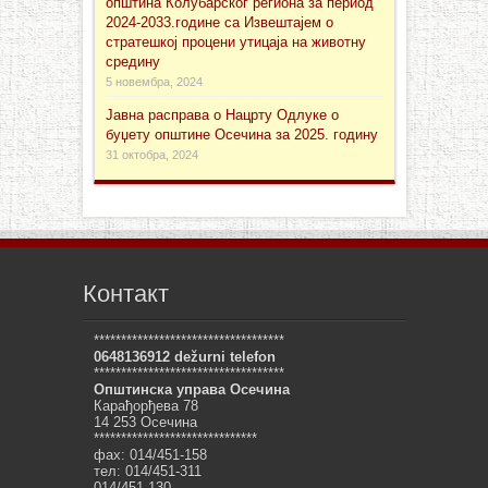
општина Колубарског региона за период
2024-2033.године са Извештајем о
стратешкој процени утицаја на животну
средину
5 новембра, 2024
Јавна расправа о Нацрту Одлуке о
буџету општине Осечина за 2025. годину
31 октобра, 2024
Контакт
***********************************
0648136912 dežurni telefon
***********************************
Општинска управа Осечина
Карађорђева 78
14 253 Осечина
******************************
фах: 014/451-158
тел: 014/451-311
014/451-130