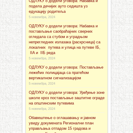
ОДЛУКУ о додели уговора: Набавка и
подела дечијих ауто седишта уз
едукацију родитеља
5 новембра, 2024
ОДЛУКУ о додели уговора: Набавка и
постављање саобраћајних сверних
огледала са стубом и уградњом
непрегледних излазака (раскрсница) са
локалних путева и улица на путеве IБ,
IIA и IIБ реда
5 новембра, 2024
ОДЛУКУ о додели уговора: Постављање
лежећих полицајаца са пратећом
вертикалном сигнализацијом
5 новембра, 2024
ОДЛУКУ о додели уговора: Уређење зоне
школе кроз постављање заштитне ограде
на општинским путевима
5 новембра, 2024
Обавештење о оглашавању и јавном
увиду докуменaта Регионални план
управљања отпадом 15 градова и