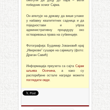
омогући да дођу до пара – вели
победник осмог Сајма.
Он апелује на државу да више улаже
у набавку квалитетних садница и да
поједностави и убрза
административну процедуру око
остваривања права на субвенције.
Фотографија: Будимир Јовановић крај
„Иверкове” сушаре на сајмишту (фото:
Драган Савић)
Информација преузета са сајта
Сајам
шљива Осечина
, а како су
распоређене остале награде можете
погледати овде
.