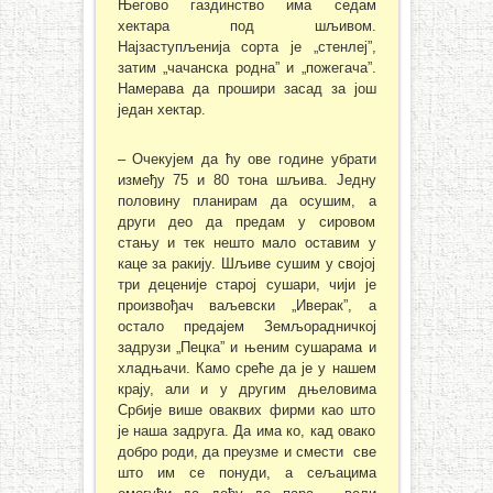
Његово газдинство има седам
хектара под шљивом.
Најзаступљенија сорта је „стенлеј”,
затим „чачанска родна” и „пожегача”.
Намерава да прошири засад за још
један хектар.
– Очекујем да ћу ове године убрати
између 75 и 80 тона шљива. Једну
половину планирам да осушим, а
други део да предам у сировом
стању и тек нешто мало оставим у
каце за ракију. Шљиве сушим у својој
три деценије старој сушари, чији је
произвођач ваљевски „Иверак”, а
остало предајем Земљорадничкој
задрузи „Пецка” и њеним сушарама и
хладњачи. Камо среће да је у нашем
крају, али и у другим дњеловима
Србије више оваквих фирми као што
је наша задруга. Да има ко, кад овако
добро роди, да преузме и смести све
што им се понуди, а сељацима