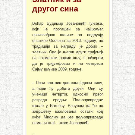
другог сина
Воћар Будимир Јовановић Гуњака,
који је прогашен за најјбољег
произвођача шљиве на подручју
општине Осечина за 2013. годину, по
традицији за награду је добио –
златник. Ово је његов други тријумф
на сајамском надметању, с обзиром
да је тријумфовао и на четвртом
Сајму шљива 2009. године.
– Први златник дао сам једном сину,
а нови ћу добити други. Они су
ученици четвртог, односно првог
разреда средње Пољопривредне
школе у Ваљеву. Рачунам да ће по
завршетку школовања остати код
куће. Мислим да без пољопривреде
нема ништа! – каже Јовановић.