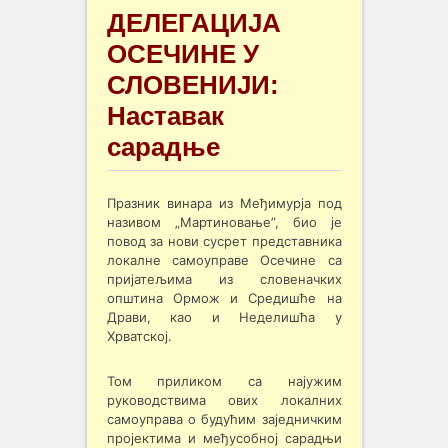
ДЕЛЕГАЦИЈА
ОСЕЧИНЕ У
СЛОВЕНИЈИ:
Наставак
сарадње
Празник винара из Међимурја под
називом „Мартиновање”, био је
повод за нови сусрет представника
локалне самоуправе Осечине са
пријатељима из словеначких
општина Ормож и Средишће на
Драви, као и Неделишћа у
Хрватској.
Том приликом са најужим
руководствима ових локалних
самоуправа о будућим заједничким
пројектима и међусобној сарадњи