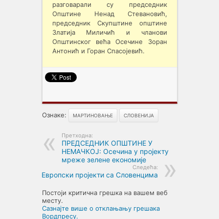
разговарали су председник
Општине Ненад Стевановић,
председник Скупштине општине
Златија Миличић и чланови
Општинског већа Осечине Зоран
Антонић и Горан Спасојевић.
Ознаке:
МАРТИНОВАЊЕ
СЛОВЕНИЈА
Претходна:
ПРЕДСЕДНИК ОПШТИНЕ У
НЕМАЧКОЈ: Осечина у пројекту
мреже зелене економије
Следећа:
Европски пројекти са Словенцима
Постоји критична грешка на вашем веб
месту.
Сазнајте више о отклањању грешака
Вордпресу.