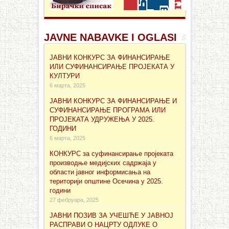
JAVNE NABAVKE I OGLASI
ЈАВНИ КОНКУРС ЗА ФИНАНСИРАЊЕ
ИЛИ СУФИНАНСИРАЊЕ ПРОЈЕКАТА У
КУЛТУРИ
6 марта, 2025
ЈАВНИ КОНКУРС ЗА ФИНАНСИРАЊЕ И
СУФИНАНСИРАЊЕ ПРОГРАМА ИЛИ
ПРОЈЕКАТА УДРУЖЕЊА У 2025.
ГОДИНИ
6 марта, 2025
КОНКУРС за суфинансирање проjеката
производње медијских садржаја у
области јавног информисања на
територији општине Осечина у 2025.
години
27 фебруара, 2025
ЈАВНИ ПОЗИВ ЗА УЧЕШЋЕ У ЈАВНОЈ
РАСПРАВИ О НАЦРТУ ОДЛУКЕ О