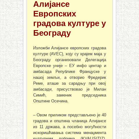
Алијансе
Европских
градова културе у
Београду
Изложби Алијансе европских градова
културе (AVEC), коју су крајем маја у
Београду организовали Делегација
Европске уније – ЕУ инфо центар и
амбасада Републике Француске у
нашој земљи, а отворио Фредерик
Реме, аташе за сарадњу при овој
амбасади, присуствовао је Милан
Симић, заменик председника
Општине Осечина.
– Овом приликом представљено је 40
градова и општина чланица Алијансе
из 11 држава, а посебно могућности
искоришћавања система менаџмента
културним добрима (KVALISITIZ).