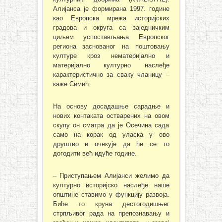
Алијанса је формирана 1997. године
као Европска мрежа историјских
градова и округа са заједничким
циљем успостављања Европског
региона заснованог на поштовању
културе кроз нематеријално и
материјално културно наслеђе
карактеристично за сваку чланицу –
каже Симић.
На основу досадашње сарадње и
нових контаката остварених на овом
скупу он сматра да је Осечина сада
само на корак од уласка у ово
друштво и очекује да ће се то
догодити већ идуће године.
– Приступањем Алијанси желимо да
културно историјско наслеђе наше
општине ставимо у функцију развоја.
Биће то круна дестогодишњег
стрпљивог рада на препознавању и