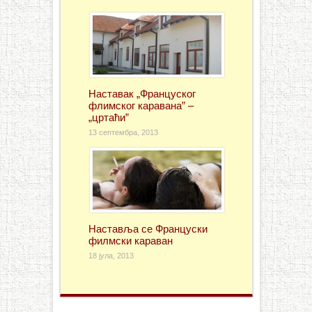
Наставак „Француског
флимског каравана” –
„цртаћи”
13 септембра, 2013
Наставља се Француски
филмски караван
18 јула, 2013