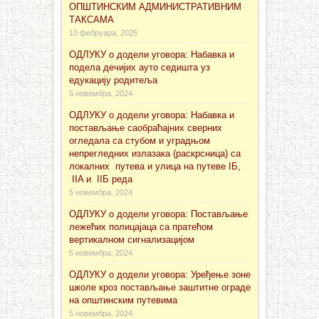
ОПШТИНСКИМ АДМИНИСТРАТИВНИМ
ТАКСАМА
10 фебруара, 2025
ОДЛУКУ о додели уговора: Набавка и
подела дечијих ауто седишта уз
едукацију родитеља
5 новембра, 2024
ОДЛУКУ о додели уговора: Набавка и
постављање саобраћајних сверних
огледала са стубом и уградњом
непрегледних излазака (раскрсница) са
локалних путева и улица на путеве IБ,
IIA и IIБ реда
5 новембра, 2024
ОДЛУКУ о додели уговора: Постављање
лежећих полицајаца са пратећом
вертикалном сигнализацијом
5 новембра, 2024
ОДЛУКУ о додели уговора: Уређење зоне
школе кроз постављање заштитне ограде
на општинским путевима
5 новембра, 2024