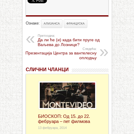
Ознаке:
АЛИЈАНСА
ФРАНЦУСКА
Претходна:
Да ли ће (и) када бити пруге од
Ваљева до Лознице?
Следећа:
Презентација Центра за вантелесну
оплодњу
СЛИЧНИ ЧЛАНЦИ
БИОСКОП: Од 15. до 22.
фебруара – пет филмова
13 фебруара, 2014