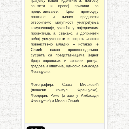
грађењу нашег идентитета, његовој
заштити и правој прилици за
представљање. Кроз промоцију
општине и њених вредности
отворићемо могућност унапређења
комуникације, учешћа у заједничким
пројектима, а, свакако, и допринети
већој укључености и покретљивости
првенствено младих – истакао је
Симић након прошлонедељног
сусрета са представницима једног
броја европских и српских регија,
градова и општина, односно амбасаде
Француске.
Фотографија: Саша Миљковић
(почасни конзул Француске),
Фредерик Реме (аташе у Амбасади
Француске) и Милан Симић