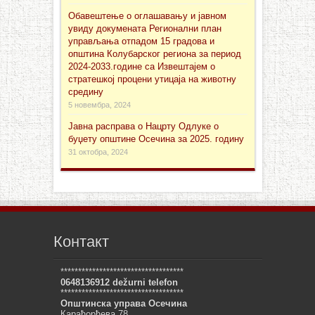
Обавештење о оглашавању и јавном
увиду докуменaта Регионални план
управљања отпадом 15 градова и
општина Колубарског региона за период
2024-2033.године са Извештајем о
стратешкој процени утицаја на животну
средину
5 новембра, 2024
Јавна расправа о Нацрту Одлуке о
буџету општине Осечина за 2025. годину
31 октобра, 2024
Контакт
***********************************
0648136912 dežurni telefon
***********************************
Општинска управа Осечина
Карађорђева 78