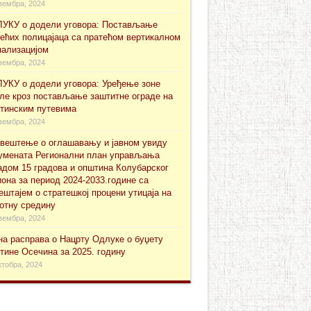
вембра, 2024
УКУ о додели уговора: Постављање
ећих полицајаца са пратећом вертикалном
нализацијом
вембра, 2024
УКУ о додели уговора: Уређење зоне
ле кроз постављање заштитне ограде на
тинским путевима
вембра, 2024
вештење о оглашавању и јавном увиду
уменaта Регионални план управљања
адом 15 градова и општина Колубарског
иона за период 2024-2033.године са
ештајем о стратешкој процени утицаја на
отну средину
вембра, 2024
на расправа о Нацрту Одлуке о буџету
тине Осечина за 2025. годину
ктобра, 2024