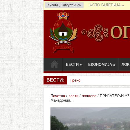
ФОТО ГАЛЕРИЈА
»
субота , 8 август 2026
ВЕСТИ
»
ЕКОНОМИЈА
»
ЛОК
ВЕСТИ:
Пренос седнице СО Осечина
Почетна
/
вести
/
поплаве
/
ПРИЈАТЕЉИ УЗ О
Македонци…