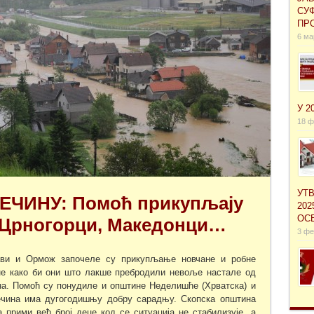
СУ
ПРО
6 ма
У 2
18 ф
УТ
ЧИНУ: Помоћ прикупљају
202
ОС
 Црногорци, Македонци…
3 фе
ви и Ормож започеле су прикупљање новчане и робне
е како би они што лакше пребродили невоље настале од
на. Помоћ су понудиле и општине Неделишће (Хрватска) и
сечина има дугогодишњу добру сарадњу. Скопска општина
 прими већ број деце код се ситуација не стабилизује, а