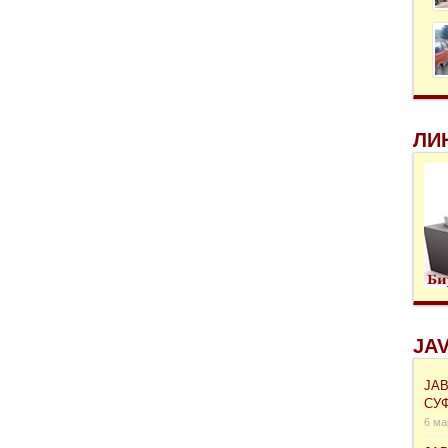
ЛИ
JAV
ЈА
СУ
6 ма