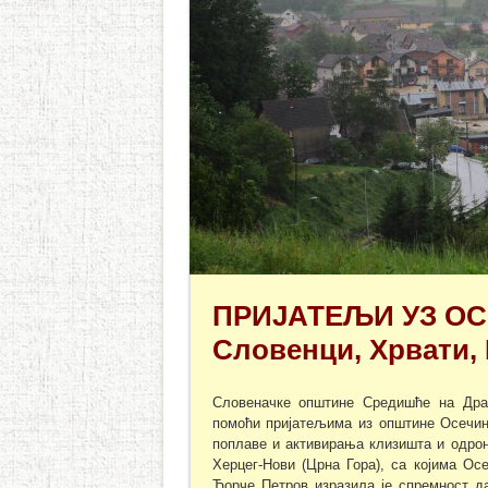
ПРИЈАТЕЉИ УЗ ОСЕ
Словенци, Хрвати,
Словеначке општине Средишће на Дра
помоћи пријатељима из општине Осечин
поплаве и активирања клизишта и одро
Херцег-Нови (Црна Гора), са којима О
Ђорче Петров изразила је спремност да