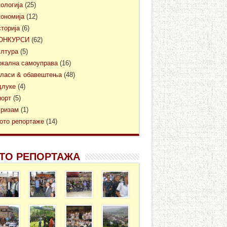
кологија
(25)
кономија
(12)
сторија
(6)
ОНКУРСИ
(62)
ултура
(5)
окална самоуправа
(16)
гласи & обавештења
(48)
длуке
(4)
порт
(5)
уризам
(1)
ото репортаже
(14)
ТО РЕПОРТАЖА