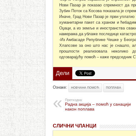
Нови Пазар је показао спремност да пр
Зубин Поток са Косова показала је спрем
Иначе, Град Нови Пазар је први уплатио
хуманитарни пакет са храном и ћебадим
Оџаци, а из земље и иностранства сваки
намерама да ублаже последице катастро
-Из Амбасаде Републике Чешке у Београ
Хлапсове за оно што нас је снашло, ал
прошлости реализовала неколико д
одговарајућу помоћ – каже председник С
Дели
Ознаке:
НОВЧАНА ПОМОЋ
ПОПЛАВА
Претходна:
Радна акција – помоћ у санацији
након поплава
СЛИЧНИ ЧЛАНЦИ