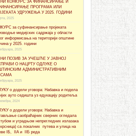
ВНИ КОНКУРС ЗА ФИНАНСИРАЊЕ И
ФИНАНСИРАЊЕ ПРОГРАМА ИЛИ
ЈЕКАТА УДРУЖЕЊА У 2025. ГОДИНИ
рта, 2025
КУРС за суфинансирање проjеката
изводње медијских садржаја у области
ног информисања на територији општине
чина у 2025. години
ебруара, 2025
НИ ПОЗИВ ЗА УЧЕШЋЕ У ЈАВНОЈ
ПРАВИ О НАЦРТУ ОДЛУКЕ О
ШТИНСКИМ АДМИНИСТРАТИВНИМ
КСАМА
ебруара, 2025
УКУ о додели уговора: Набавка и подела
ијих ауто седишта уз едукацију родитеља
вембра, 2024
УКУ о додели уговора: Набавка и
тављање саобраћајних сверних огледала
стубом и уградњом непрегледних излазака
скрсница) са локалних путева и улица на
еве IБ, IIA и IIБ реда