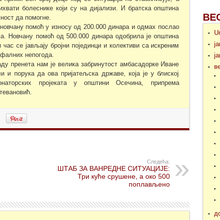
ихвати болеснике који су на дијализи. И братска општина
ВЕ
ност да помогне.
 новчану помоћ у износу од 200.000 динара и одмах послао
U
а. Новчану помоћ од 500.000 динара одобрила је општина
ј
 час се јављају бројни појединци и колективи са искреним
фалних непогода.
ј
ду пренета нам је велика забринутост амбасадорке Иване
в
и и порука да ова пријатељска државе, која је у блиској
онаторских пројеката у општини Осечина, припрема
тевановић.
Следећа:
ШТАБ ЗА ВАНРЕДНЕ СИТУАЦИЈЕ:
Три куће срушене, а око 500
поплављено
д