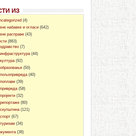
СТИ ИЗ
ncategorized
(4)
авне набавке и огласи
(642)
авне расправе
(43)
ести
(883)
здравство
(7)
инфраструктура
(44)
култура
(92)
образовање
(50)
пољопривреда
(40)
поплаве
(39)
привреда
(58)
пројекти
(32)
репортаже
(80)
скупштина
(121)
спорт
(67)
туризам
(34)
окумента
(38)