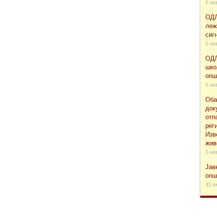
5 но
ОДЛ
леж
сиг
5 но
ОДЛ
шко
опш
5 но
Оба
док
отп
рег
Изв
жив
5 но
Јав
опш
31 о