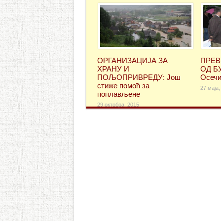
ОРГАНИЗАЦИЈА ЗА
ПРЕВ
ХРАНУ И
ОД БУ
ПОЉОПРИВРЕДУ: Још
Осечи
стиже помоћ за
27 маја,
поплављене
29 октобра, 2015