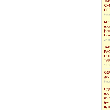
ЈА
СУ
ПРО
6 ма
КОН
про
јав
Осе
27 ф
ЈАВ
РАС
ОП
ТА
10 ф
ОДЛ
деч
5 но
ОДЛ
пос
са 
(ра
пут