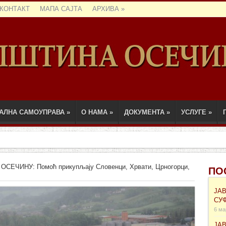
КОНТАКТ
МАПА САЈТА
АРХИВА
»
АЛНА САМОУПРАВА
»
О НАМА
»
ДОКУМЕНТА
»
УСЛУГЕ
»
СЕЧИНУ: Помоћ прикупљају Словенци, Хрвати, Црногорци,
ПО
ЈА
СУ
6 ма
ЈА