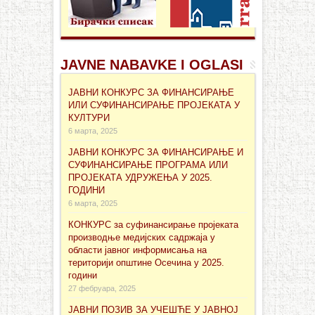
JAVNE NABAVKE I OGLASI
ЈАВНИ КОНКУРС ЗА ФИНАНСИРАЊЕ
ИЛИ СУФИНАНСИРАЊЕ ПРОЈЕКАТА У
КУЛТУРИ
6 марта, 2025
ЈАВНИ КОНКУРС ЗА ФИНАНСИРАЊЕ И
СУФИНАНСИРАЊЕ ПРОГРАМА ИЛИ
ПРОЈЕКАТА УДРУЖЕЊА У 2025.
ГОДИНИ
6 марта, 2025
КОНКУРС за суфинансирање проjеката
производње медијских садржаја у
области јавног информисања на
територији општине Осечина у 2025.
години
27 фебруара, 2025
ЈАВНИ ПОЗИВ ЗА УЧЕШЋЕ У ЈАВНОЈ