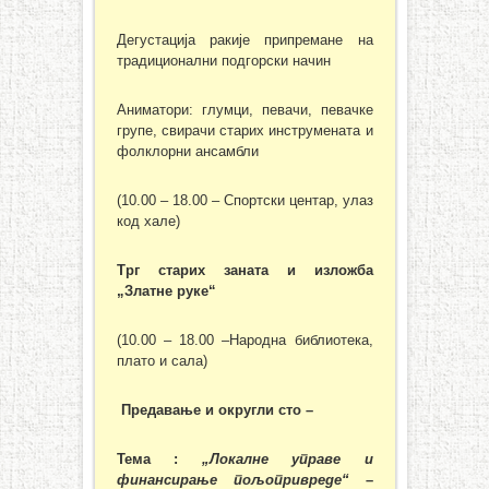
Дегустација ракије припремане на
традиционални подгорски начин
Аниматори: глумци, певачи, певачке
групе, свирачи старих инструмената и
фолклорни ансамбли
(10.00 – 18.00 – Спортски центар, улаз
код хале)
Трг старих заната и изложба
„Златне руке“
(10.00 – 18.00 –Народна библиотека,
плато и сала)
Предавање и округли сто –
Тема :
„Локалне управе и
финансирање пољопривреде“
–