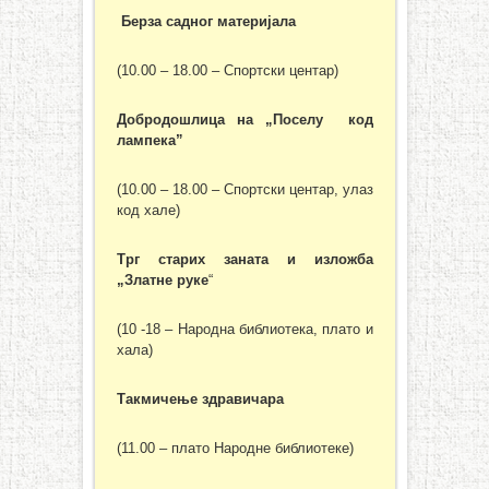
Берза садног материјала
(10.00 – 18.00 – Спортски центар)
Добродошлица на „Поселу код
лампека”
(10.00 – 18.00 – Спортски центар, улаз
код хале)
Трг старих заната и изложба
„Златне руке
“
(10 -18 – Народна библиотека, плато и
хала)
Такмичење здравичара
(11.00 – плато Народне библиотеке)