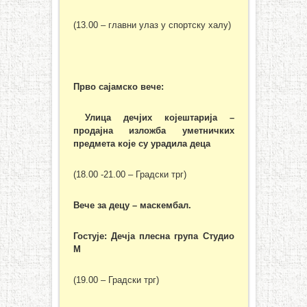
(13.00 – главни улаз у спортску халу)
Прво сајамско вече:
Улица дечјих којештарија –
продајна изложба уметничких
предмета које су урадила деца
(18.00 -21.00 – Градски трг)
Вече за децу – маскембал.
Гостује: Дечја плесна група Студио
М
(19.00 – Градски трг)