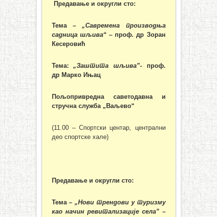
Предавање и округли сто:
Тема –
„Савремена производња
садница шљива“
– проф. др Зоран
Кесеровић
Тема:
„Заштита шљива”-
проф.
др Марко Ињац
Пољопривредна саветодавна и
стручна служба „Ваљево“
(11.00 – Спортски центар, централни
део спортске хале)
Предавање и округли сто:
Тема –
„Нови трендови у туризму
као начин ревитализације села”
–