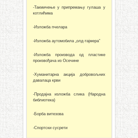
-Такмичење у припремању гулаша у
котлићима
-Изложба пчелара
-Изложба аутомобила „олд-тајмера”
-Изложба производа од пластике
произвођача из Осечине
-Хуманитарна акција добровољних
давалаца крви
-Продајна изложба слика (Народна
библиотека)
-Борба витезова
-Спортски сусрети