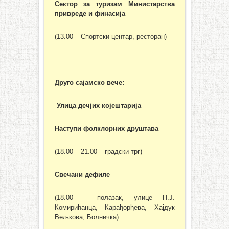
Сектор за туризам Министарства
привреде и финасија
(13.00 – Спортски центар, ресторан)
Друго сајамско вече:
Улица дечјих којештарија
Наступи фолклорних друштава
(18.00 – 21.00 – градски трг)
Свечани дефиле
(18.00 – полазак, улице П.Ј.
Комирићанца, Карађорђева, Хајдук
Вељкова, Болничка)