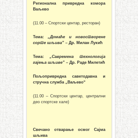
Регионална привредна комора
Ваљево
(11.00 – Спортски центар, ресторан)
Тема:
„
Домаће и новостворене
сорте шљива
”
– Др. Милан Лукић
Тема:
„
Савремена технологија
гајења шљиве
”
– Др. Раде Милетић
Пољопривредна саветодавна и
стручна служба „Ваљево“
(11.00 – Спортски центар, централни
део спортске хале)
Свечано отварање осмог Сајма
шљива