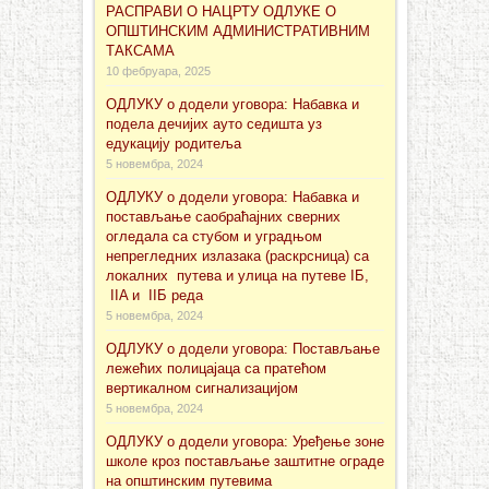
РАСПРАВИ О НАЦРТУ ОДЛУКЕ О
ОПШТИНСКИМ АДМИНИСТРАТИВНИМ
ТАКСАМА
10 фебруара, 2025
ОДЛУКУ о додели уговора: Набавка и
подела дечијих ауто седишта уз
едукацију родитеља
5 новембра, 2024
ОДЛУКУ о додели уговора: Набавка и
постављање саобраћајних сверних
огледала са стубом и уградњом
непрегледних излазака (раскрсница) са
локалних путева и улица на путеве IБ,
IIA и IIБ реда
5 новембра, 2024
ОДЛУКУ о додели уговора: Постављање
лежећих полицајаца са пратећом
вертикалном сигнализацијом
5 новембра, 2024
ОДЛУКУ о додели уговора: Уређење зоне
школе кроз постављање заштитне ограде
на општинским путевима