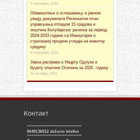
5 новембра, 2024
Обавештење о оглашавању и јавном
увиду докуменaта Регионални план
управљања отпадом 15 градова и
општина Колубарског региона за период
2024-2033.године са Извештајем о
стратешкој процени утицаја на животну
средину
5 новембра, 2024
Јавна расправа о Нацрту Одлуке о
буџету општине Осечина за 2025. годину
31 октобра, 2024
Контакт
***********************************
0648136912 dežurni telefon
***********************************