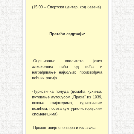
(15.00 – Спортски центар, код базена)
Пратећи садржаји:
-Оцењивање квалитета јаких
алкохолних пића од воћа и
награђивање најбољих произвођача
воћних ракија
-Туристичка понуда (домаћа кухиња,
путовање аутобусом „Праха“ из 1939,
вожња фијакерима, туристичким
возићем, посета културно-историјским
споменицима)
-Презентације спонзора и излагача