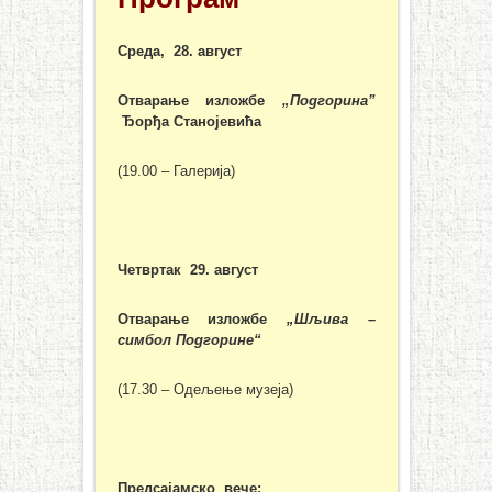
Среда, 28. август
Отварање изложбе
„Подгорина”
Ђорђа Станојевића
(19.00 – Галерија)
Четвртак 29. август
Отварање изложбе
„Шљива –
симбол Подгорине“
(17.30 – Одељење музеја)
Предсајамско вече: