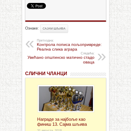
Ознаке:
САЈАМ ШЉИВА
Претходна:
Kонтрола пописа пољопривреде:
Реална слика аграра
Следећа:
Увећано општинско матично стадо
оваца
СЛИЧНИ ЧЛАНЦИ
Награде за најбоље као
финиш 13. Сајма шљива
31 августа, 2018