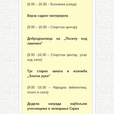
(9.00 – 16.00 – Болничка улица)
Берза садног материјала
(9.00 – 16.00 – Спортски центар)
Добродошлица на „Поселу код
лампека”
(9.00 –16.00 – Спортски центар, улаз
код хале)
Трг старих заната и изложба
„Златне руке“
(9.00 -16.00 – Народнa библиотекa,
плато и сала)
Додела награда најбољим
учесницима и затварање Сајма