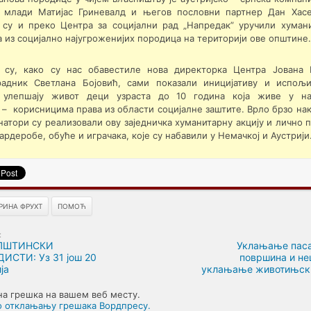
 млади Матијас Гриневалд и његов пословни партнер Дан Хас
 су и преко Центра за социјални рад „Напредак” уручили хуман
из социјално најугроженијих породица на територији ове општине.
 су, како су нас обавестиле нова директорка Центра Јована
радник Светлана Бојовић, сами показали иницијативу и испо
 улепшају живот деци узраста до 10 година која живе у на
– корисницима права из области социјалне заштите. Врло брзо н
натори су реализовали ову заједничка хуманитарну акцију и лично 
ардеробе, обуће и играчака, које су набавили у Немачкој и Аустрији
РИНА ФРУХТ
ПОМОЋ
:
ПШТИНСКИ
Уклањање паса
ИСТИ: Уз 31 још 20
површина и н
ја
уклањање животињск
на грешка на вашем веб месту.
о отклањању грешака Вордпресу.