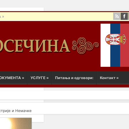
А
»
ОКУМЕНТА
»
УСЛУГЕ
»
Питања и одговори:
Контакт
»
трије и Немачке