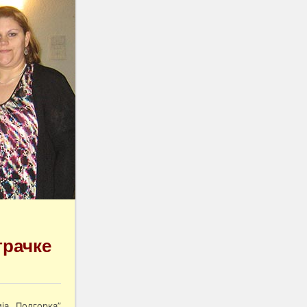
рачке
ја „Подгорка”