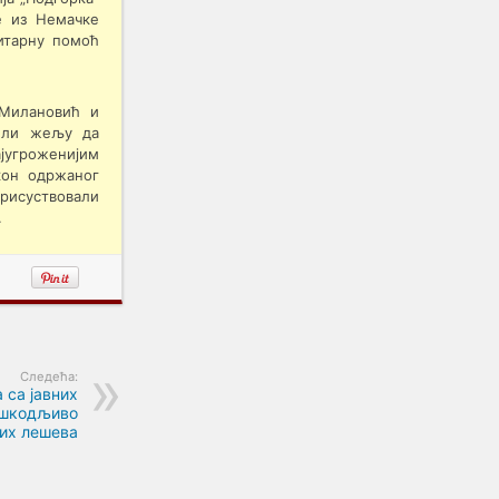
е из Немачке
итарну помоћ
 Милановић и
љили жељу да
југроженијим
акон одржаног
присуствовали
.
Следећа:
 са јавних
ешкодљиво
их лешева