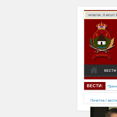
четвртак , 6 август
ВЕСТИ
ВЕСТИ:
Прен
Почетна
/
вест