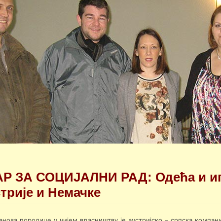
Р ЗА СОЦИЈАЛНИ РАД: Одећа и иг
стрије и Немачке
анова породице у чијем власништву је аустријско – српска компани