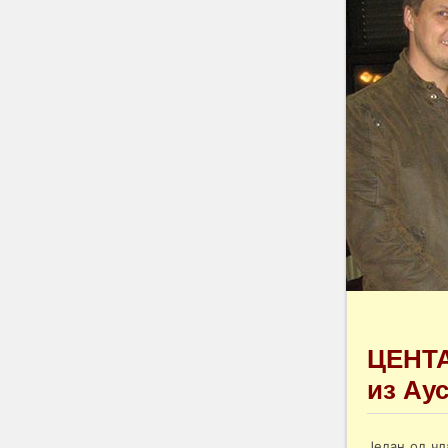
ЦЕНТА
из Ау
Један од чл