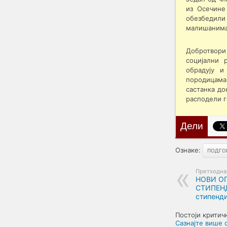
из Осечине
обезбедили
малишанима 
Добротвори
социјални 
обрадују и
породицама 
састанка до
расподели г
Дели
Ознаке:
ПОДГО
Претходна
НОВИ О
СТИПЕНД
стипенди
Постоји критич
Сазнајте више 