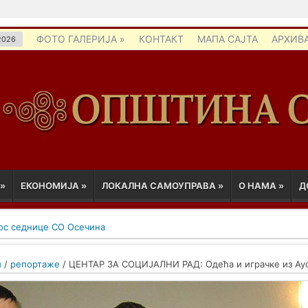
ФОТО ГАЛЕРИЈА
»
КОНТАКТ
МАПА САЈТА
АРХИВ
 2026
»
ЕКОНОМИЈА
»
ЛОКАЛНА САМОУПРАВА
»
О НАМА
»
Д
ос седнице СО Осечина
и
/
репортаже
/
ЦЕНТАР ЗА СОЦИЈАЛНИ РАД: Одећа и играчке из Аус