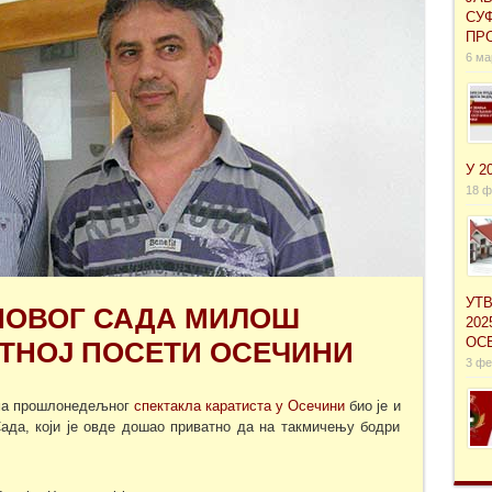
СУ
ПРО
6 ма
У 2
18 ф
УТ
НОВОГ САДА МИЛОШ
202
ОС
АТНОЈ ПОСЕТИ ОСЕЧИНИ
3 фе
има прошлонедељног
спектакла каратиста у Осечини
био је и
ада, који је овде дошао приватно да на такмичењу бодри