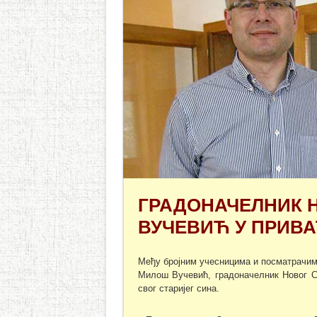
ГРАДОНАЧЕЛНИК 
ВУЧЕВИЋ У ПРИВ
Међу бројним учесницима и посматрач
Милош Вучевић, градоначелник Новог С
свог старијег сина.