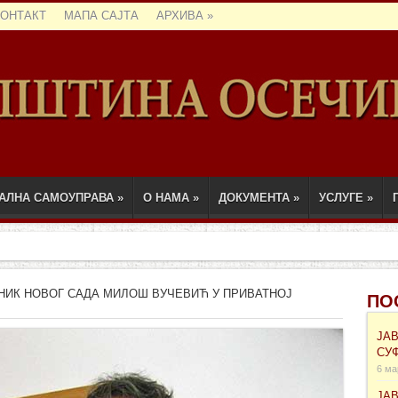
КОНТАКТ
МАПА САЈТА
АРХИВА
»
АЛНА САМОУПРАВА
»
О НАМА
»
ДОКУМЕНТА
»
УСЛУГЕ
»
НИК НОВОГ САДА МИЛОШ ВУЧЕВИЋ У ПРИВАТНОЈ
ПО
ЈА
СУ
6 ма
ЈА