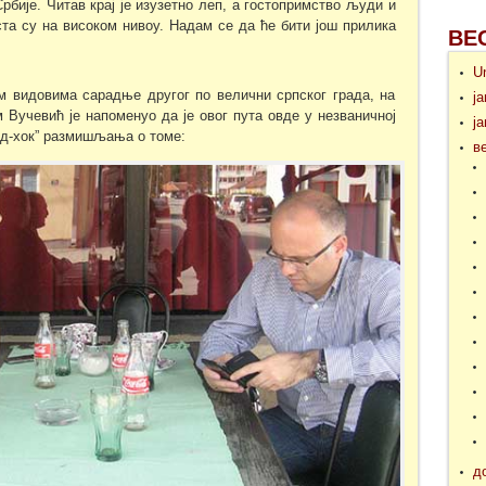
рбије. Читав крај је изузетно леп, а гостопримство људи и
иста су на високом нивоу. Надам се да ће бити још прилика
ВЕ
U
м видовима сарадње другог по велични српског града, на
ј
 Вучевић је напоменуо да је овог пута овде у незваничној
ј
„ад-хок” размишљања о томе:
в
д