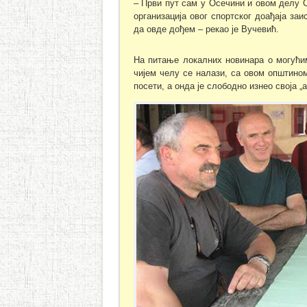
– Први пут сам у Осечини и овом делу С
организација овог спортског доађаја за
да овде дођем – рекао је Вучевић.
На питање локалних новинара о могући
чијем челу се налази, са овом општином
посети, а онда је слободно изнео своја 