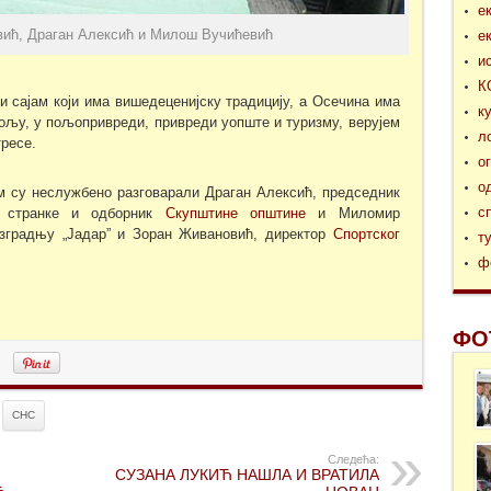
е
ић, Драган Алексић и Милош Вучићевић
е
и
К
 сајам који има вишедеценијску традицију, а Осечина има
к
пољу, у пољопривреди, привреди уопште и туризму, верујем
л
ресе.
о
о
м су неслужбено разговарали Драган Алексић, председник
с
е странке и одборник
Скупштине општине
и Миломир
изградњу „Јадар” и Зоран Живановић, директор
Спортског
т
ф
ФО
СНС
Следећа:
СУЗАНА ЛУКИЋ НАШЛА И ВРАТИЛА