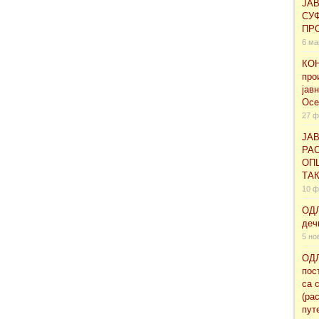
ЈА
СУ
ПРО
6 ма
КОН
про
јав
Осе
27 ф
ЈАВ
РАС
ОП
ТА
10 ф
ОДЛ
деч
5 но
ОДЛ
пос
са 
(ра
пут