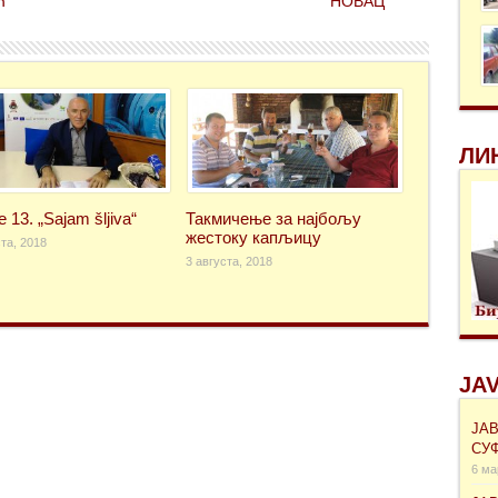
Ћ
НОВAЦ
ЛИ
e 13. „Sajam šljiva“
Такмичење за најбољу
жестоку капљицу
та, 2018
3 августа, 2018
JAV
ЈА
СУ
6 ма