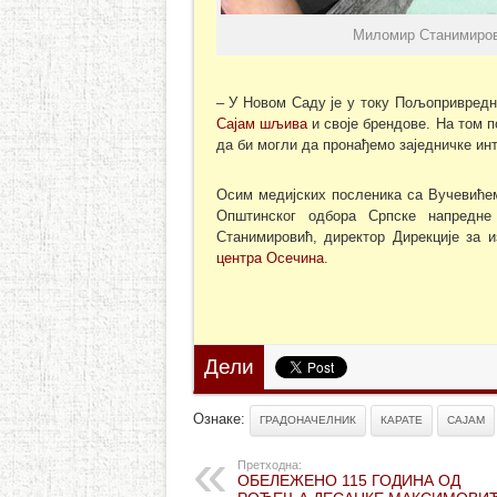
Миломир Станимиров
– У Новом Саду је у току Пољопривредни
Сајам шљива
и своје брендове. На том 
да би могли да пронађемо заједничке инт
Осим медијских посленика са Вучевиће
Општинског одбора Српске напредн
Станимировић, директор Дирекције за 
центра Осечина
.
Дели
Ознаке:
ГРАДОНАЧЕЛНИК
КАРАТЕ
САЈАМ
Претходна:
ОБЕЛЕЖЕНО 115 ГОДИНА ОД