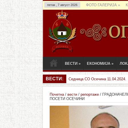
ФОТО ГАЛЕРИЈА
»
петак , 7 август 2026
ВЕСТИ
»
ЕКОНОМИЈА
»
ЛОК
ВЕСТИ:
Пренос седнице СО Осечин
Почетна
/
вести
/
репортаже
/
ГРАДОНАЧЕЛ
ПОСЕТИ ОСЕЧИНИ