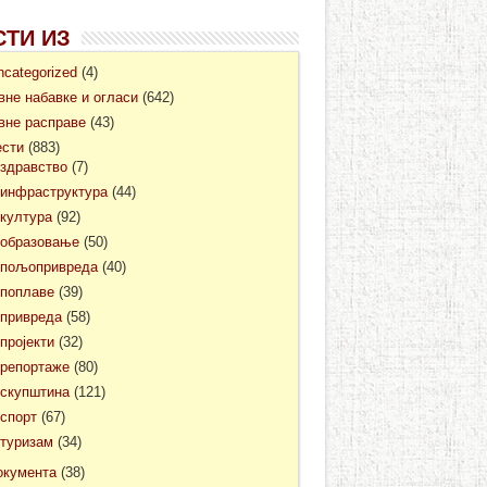
СТИ ИЗ
ncategorized
(4)
авне набавке и огласи
(642)
авне расправе
(43)
ести
(883)
здравство
(7)
инфраструктура
(44)
култура
(92)
образовање
(50)
пољопривреда
(40)
поплаве
(39)
привреда
(58)
пројекти
(32)
репортаже
(80)
скупштина
(121)
спорт
(67)
туризам
(34)
окумента
(38)