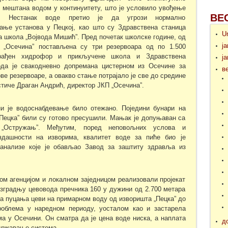
 мештана водом у континуитету, што је условило увођење
ВЕ
ја. Нестанак воде претио је да угрози нормално
ање установа у Пецкој, као што су Здравствена станица
U
 школа „Војвода Мишић”. Пред почетак школске године, од
ј
 „Осечина” постављена су три резервоара од по 1.500
грађен хидрофор и прикључене школа и Здравствена
ј
ода је свакодневно допремана цистерном из Осечине за
в
ве резервоаре, а овакво стање потрајало је све до средине
стиче Драган Андрић, директор ЈКП „Осечина”.
и је водоснабдевање било отежано. Поједини бунари на
Пецка” били су готово пресушили. Мањак је допуњаван са
 „Остружањ”. Међутим, поред неповољних услова и
дашности на изворима, квалитет воде за пиће био је
 анализе које је обављао Завод за заштиту здравља из
ом агенцијом и локалном заједницом реализовали пројекат
зградњу цевовода пречника 160 у дужини од 2.700 метара
а пуцања цеви на примарном воду од изворишта „Пецка” до
роблема у наредном периоду, уосталом као и застарела
ма у Осечини. Он сматра да је цена воде ниска, а наплата
д
државање система.