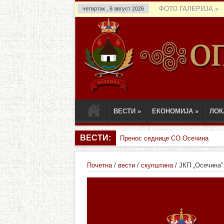
ФОТО ГАЛЕРИЈА
»
четвртак , 6 август 2026
ВЕСТИ
»
ЕКОНОМИЈА
»
ЛОК
ВЕСТИ:
Пренос седнице СО Осечина
Почетна
/
вести
/
скупштина
/
ЈКП „Осечина” 