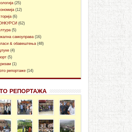
кологија
(25)
кономија
(12)
сторија
(6)
ОНКУРСИ
(62)
ултура
(5)
окална самоуправа
(16)
гласи & обавештења
(48)
длуке
(4)
порт
(5)
уризам
(1)
ото репортаже
(14)
ТО РЕПОРТАЖА