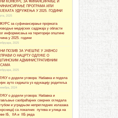
ВНИ КОНКУРС ЗА ФИНАНСИРАЊЕ И
ФИНАНСИРАЊЕ ПРОГРАМА ИЛИ
ЈЕКАТА УДРУЖЕЊА У 2025. ГОДИНИ
рта, 2025
КУРС за суфинансирање проjеката
изводње медијских садржаја у области
ног информисања на територији општине
чина у 2025. години
ебруара, 2025
НИ ПОЗИВ ЗА УЧЕШЋЕ У ЈАВНОЈ
ПРАВИ О НАЦРТУ ОДЛУКЕ О
ШТИНСКИМ АДМИНИСТРАТИВНИМ
КСАМА
ебруара, 2025
УКУ о додели уговора: Набавка и подела
ијих ауто седишта уз едукацију родитеља
вембра, 2024
УКУ о додели уговора: Набавка и
тављање саобраћајних сверних огледала
стубом и уградњом непрегледних излазака
скрсница) са локалних путева и улица на
еве IБ, IIA и IIБ реда