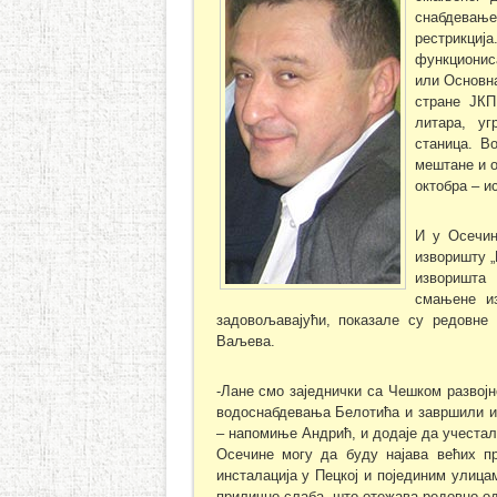
снабдевање
рестрикци
функционис
или Основна
стране ЈКП
литара, у
станица. В
мештане и о
октобра – и
И у Осечин
изворишту „
изворишта
смањене из
задовољавајући, показале су редовне
Ваљева.
-Лане смо заједнички са Чешком развојн
водоснабдевања Белотића и завршили и
– напомиње Андрић, и додаје да учестал
Осечине могу да буду најава већих п
инсталација у Пецкој и појединим улица
прилично слаба, што отежава редовно о