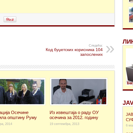
ЛИ
Следећа:
Код буџетских корисника 104
запослених
JAV
ација Осечине
Из извештаја о раду ОУ
ЈА
ила општину Руму
осечина за 2012. годину
СУ
ра, 2014
19 септембра, 2013
6 ма