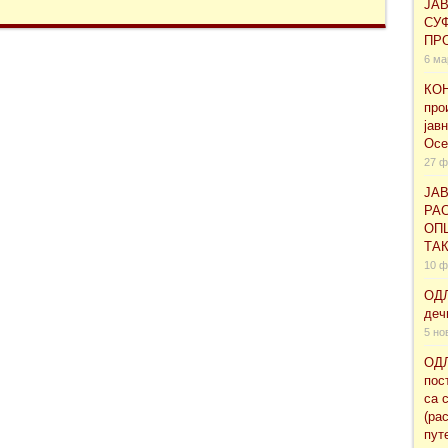
ЈА
СУ
ПРО
6 ма
КОН
про
јав
Осе
27 ф
ЈАВ
РАС
ОП
ТА
10 ф
ОДЛ
деч
5 но
ОДЛ
пос
са 
(ра
пут