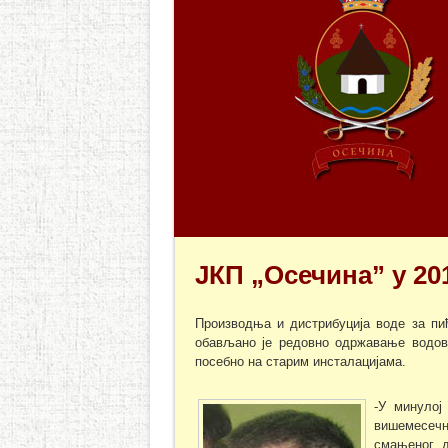
ЈКП „Осечина” у 20
Производња и дистрибуција воде за пић
обављано је редовно одржавање водово
посебно на старим инсталацијама.
-У минулој
вишемесечн
смањеног д