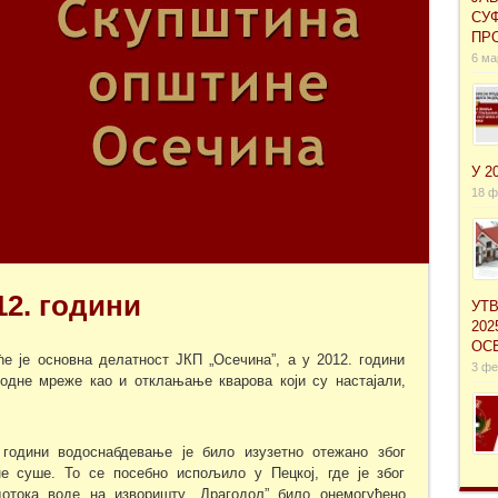
СУ
ПРО
6 ма
У 2
18 ф
12. години
УТ
202
ОС
е је основна делатност ЈКП „Осечина”, а у 2012. години
3 фе
дне мреже као и отклањање кварова који су настајали,
 години водоснабдевање је било изузетно отежано због
е суше. То се посебно испољило у Пецкој, где је због
отока воде на изворишту „Драгодол” било онемогућено