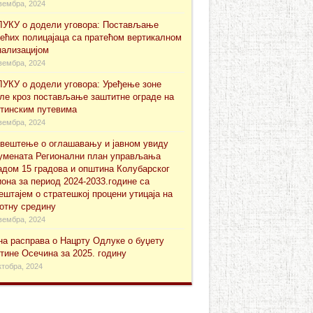
вембра, 2024
УКУ о додели уговора: Постављање
ећих полицајаца са пратећом вертикалном
нализацијом
вембра, 2024
УКУ о додели уговора: Уређење зоне
ле кроз постављање заштитне ограде на
тинским путевима
вембра, 2024
вештење о оглашавању и јавном увиду
уменaта Регионални план управљања
адом 15 градова и општина Колубарског
иона за период 2024-2033.године са
ештајем о стратешкој процени утицаја на
отну средину
вембра, 2024
на расправа о Нацрту Одлуке о буџету
тине Осечина за 2025. годину
ктобра, 2024