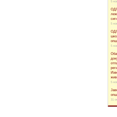
5 но
ОДЛ
леж
сиг
5 но
ОДЛ
шко
опш
5 но
Оба
док
отп
рег
Изв
жив
5 но
Јав
опш
31 о