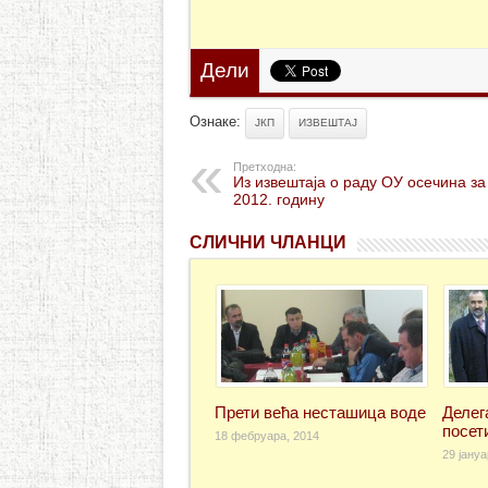
Дели
Ознаке:
ЈКП
ИЗВЕШТАЈ
Претходна:
Из извештаја о раду ОУ осечина за
2012. годину
СЛИЧНИ ЧЛАНЦИ
Прети већа несташица воде
Делег
посет
18 фебруара, 2014
29 јануа