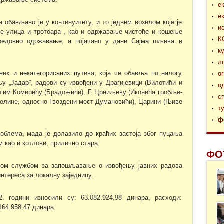
е
е
обављано је у континуитету, и то једним возилом које је
и
 улица и тротоара , као и одржавање чистоће и кошење
К
редовно одржавање, а појачано у дане Сајма шљива и
к
л
их и некатегорисаних путева, која се обавља по налогу
о
у „Јадар”, радови су извођени у Драгијевици (Вилотићи и
о
затим Комирићу (Брадоњићи), Г. Црниљеву (Иконића гробље-
с
олине, односно Гвоздени мост-Думановићи), Царини (Њиве
т
ф
роблема, мада је долазило до краћих застоја због пуцања
м као и котлови, прилично стара.
ФО
лном службом за запошљавање о извођењу јавних радова
нтереса за локалну заједницу.
. години износили су: 63.082.924,98 динара, расходи:
164.958,47 динара.