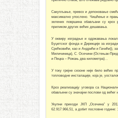
Сакупљање, превоз и депоновање смећа 
максимално упослено. Чишћење и прање
зелених површина обављани су кроз 
приликом других већих дешавања.
У оквиру изградње и одржавања локалн
Буџетског фонда и Дирекције за изградњ
Срећковићи, као и Андрићи и Гачићи)), 
Миличиница), С. Осечини (Остењак-Пред
и Пецка – Рожањ два километра)…
У току грејне сезоне није било већих п
топловодне инсталације, која је, уостало
Кроз реализацију уговора са Национа
обављени су значајни послови од већег и
Укупни приходи ЈКП „Осечина” у 2012
62.917.966,51, а добит пословне године: 