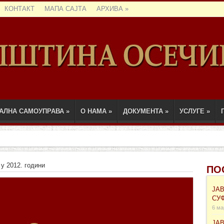
КОНТАКТ
МАПА САЈТА
АРХИВА
»
АЛНА САМОУПРАВА
»
О НАМА
»
ДОКУМЕНТА
»
УСЛУГЕ
»
у 2012. години
ПО
ЈА
СУ
6 ма
ЈА