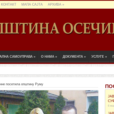
КОНТАКТ
МАПА САЈТА
АРХИВА
»
АЛНА САМОУПРАВА
»
О НАМА
»
ДОКУМЕНТА
»
УСЛУГЕ
»
ине посетила општину Руму
ПО
ЈА
СУ
6 ма
ЈА