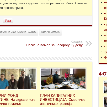
е
, дакле од споја стручности и моралних особина. Само то
мо празна прича.
е
и
К
к
л
ЛОКАЛНИ ЕКОНОМСКИ РАЗВОЈ
МИЛАН СИМИЋ
о
о
Следећа:
Новчана помоћ за новорођену децу
с
т
ф
ФО
РНИ ФОНД
ПЛАН КАПИТАЛНИХ
НЕ: На здраве ноге
ИНВЕСТИЦИЈА: Смернице
живе темеље
општинског развоја