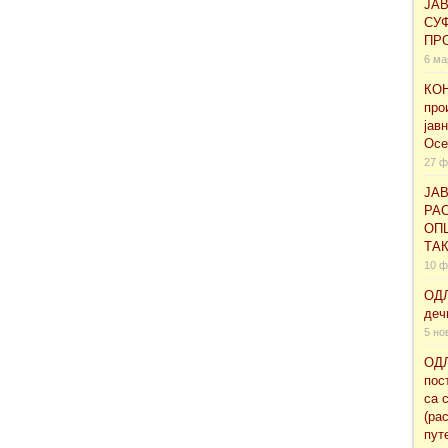
ЈА
СУ
ПРО
6 ма
КОН
про
јав
Осе
27 ф
ЈАВ
РАС
ОП
ТА
10 ф
ОДЛ
деч
5 но
ОДЛ
пос
са 
(ра
пут