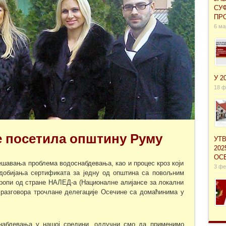
СУ
ПРО
6 ма
У 2
18 ф
е посетила општину Руму
УТ
202
ОС
ешавања проблема водоснабдевања, као и процес кроз који
3 фе
добијања сертификата за једну од општина са повољним
ропи од стране НАЛЕД-а (Националне алијансе за локални
е разговора трочлане делегације Осечине са домаћинима у
набдевања у нашој средини, одлучни смо да применимо