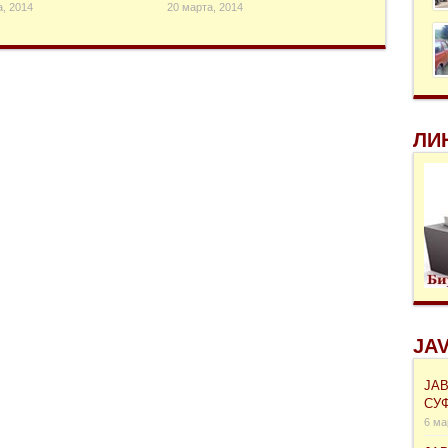
а, 2014
20 марта, 2014
ЛИ
JAV
ЈА
СУ
6 ма