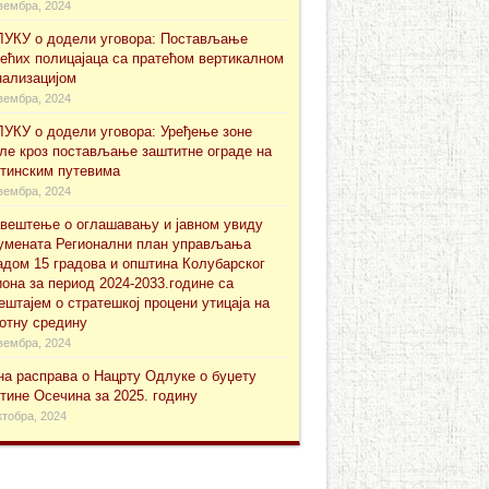
вембра, 2024
УКУ о додели уговора: Постављање
ећих полицајаца са пратећом вертикалном
нализацијом
вембра, 2024
УКУ о додели уговора: Уређење зоне
ле кроз постављање заштитне ограде на
тинским путевима
вембра, 2024
вештење о оглашавању и јавном увиду
уменaта Регионални план управљања
адом 15 градова и општина Колубарског
иона за период 2024-2033.године са
ештајем о стратешкој процени утицаја на
отну средину
вембра, 2024
на расправа о Нацрту Одлуке о буџету
тине Осечина за 2025. годину
ктобра, 2024