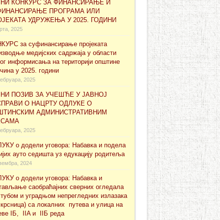
ВНИ КОНКУРС ЗА ФИНАНСИРАЊЕ И
ФИНАНСИРАЊЕ ПРОГРАМА ИЛИ
ЈЕКАТА УДРУЖЕЊА У 2025. ГОДИНИ
рта, 2025
КУРС за суфинансирање проjеката
изводње медијских садржаја у области
ног информисања на територији општине
чина у 2025. години
ебруара, 2025
НИ ПОЗИВ ЗА УЧЕШЋЕ У ЈАВНОЈ
ПРАВИ О НАЦРТУ ОДЛУКЕ О
ШТИНСКИМ АДМИНИСТРАТИВНИМ
КСАМА
ебруара, 2025
УКУ о додели уговора: Набавка и подела
ијих ауто седишта уз едукацију родитеља
вембра, 2024
УКУ о додели уговора: Набавка и
тављање саобраћајних сверних огледала
стубом и уградњом непрегледних излазака
скрсница) са локалних путева и улица на
еве IБ, IIA и IIБ реда