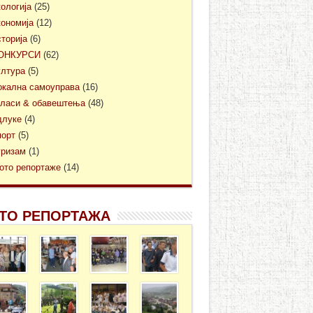
кологија
(25)
кономија
(12)
сторија
(6)
ОНКУРСИ
(62)
ултура
(5)
окална самоуправа
(16)
гласи & обавештења
(48)
длуке
(4)
порт
(5)
уризам
(1)
ото репортаже
(14)
ТО РЕПОРТАЖА