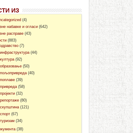
СТИ ИЗ
ncategorized
(4)
авне набавке и огласи
(642)
авне расправе
(43)
ести
(883)
здравство
(7)
инфраструктура
(44)
култура
(92)
образовање
(50)
пољопривреда
(40)
поплаве
(39)
привреда
(58)
пројекти
(32)
репортаже
(80)
скупштина
(121)
спорт
(67)
туризам
(34)
окумента
(38)