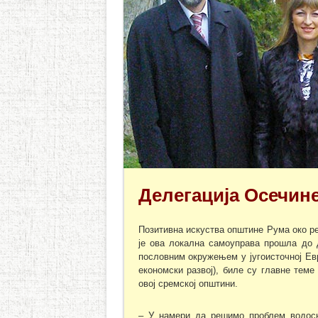
Делегација Осечин
Позитивна искуства општине Рума око р
је ова локална самоуправа прошла до 
пословним окружењем у југоисточној Ев
економски развој), биле су главне тем
овој сремској општини.
– У намери да решимо проблем водос