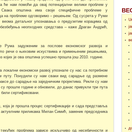
ја ће нам помоћи да овај потенцијални велики проблем у
ВЕ
. Свака општина има своје специфичне проблеме у
да на проблеме одговоримо – решењем. Од сусрета у Руми
U
г веома детаљног упознавања о предузетим корацима од
ј
 обезбеђења неопходних средстава – каже Драган Андрић,
ј
в
е Рума задуженим за послове економског развоја и
било речи о њиховим искуствима и примењеним решењима,
з којих је ова општина успешно прошла још 2010. године.
а локални економски развој упознале су нас са потребном
м путу. Понудили су нам сваки вид сарадње од размене
аксе до сарадње на заједничким пројектима. Рекли су нам
а су прошле године и обновили, до данас привукли три пута
у били сертификовани.
, која је прошла процес сертификације и сада представља
м актуелним приликама Милан Симић, заменик председника
д
текућих проблема зависе искључиво од несебичности и