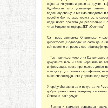
најбоља искуства и решења других, ко
будућности што успешније решимо
водоснабдевању, а ми смо опредељени 
посебно бих истакао корист од њихово
идеје преко пројекта до реализације и
члан Надзорног одбора ЈКП „Осечина”.
Са представницима Општинске управ
директором „Водовода” не само да је 
већ посебно о процесу сертификације кро
– Том приликом колеге из Канцеларије з
документацијом и свим корацима на то
информација, преко преношење добре пр
и то да су од стицања сертификата, ког
више инвестиција него у време када нис
Упоређујући сазнања и искуства из Руме
добро организовану заједницу, са наши
Општине, закључује:
– Брзина и квалитет решавања наших 