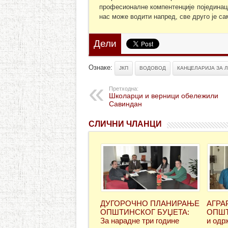
професионалне компентенције појединаца
нас може водити напред, све друго је са
Дели
Ознаке:
ЈКП
ВОДОВОД
КАНЦЕЛАРИЈА ЗА 
Претходна:
Школарци и верници обележили
Савиндан
СЛИЧНИ ЧЛАНЦИ
ДУГОРОЧНО ПЛАНИРАЊЕ
АГРА
ОПШТИНСКОГ БУЏЕТА:
ОПШТИ
За нарадне три године
и одр