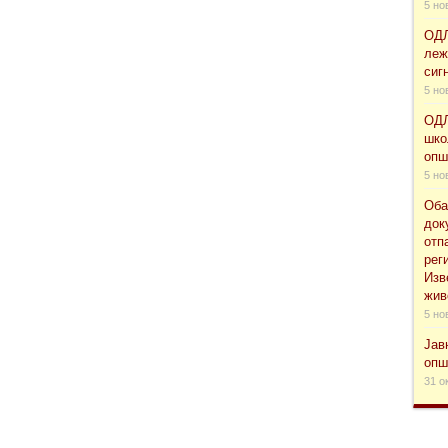
5 но
ОДЛ
леж
сиг
5 но
ОДЛ
шко
опш
5 но
Оба
док
отп
рег
Изв
жив
5 но
Јав
опш
31 о