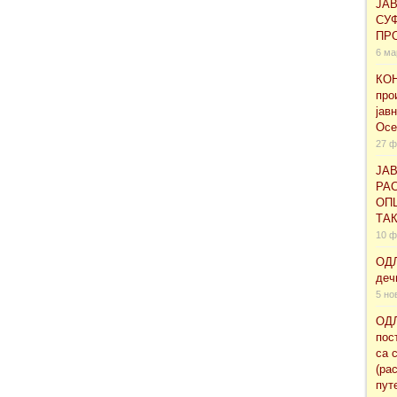
ЈА
СУ
ПРО
6 ма
КОН
про
јав
Осе
27 ф
ЈАВ
РАС
ОП
ТА
10 ф
ОДЛ
деч
5 но
ОДЛ
пос
са 
(ра
пут