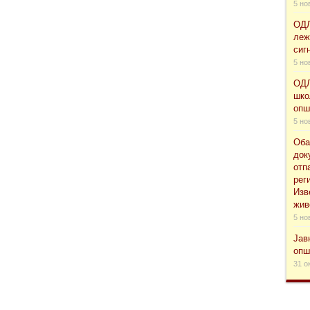
5 но
ОДЛ
леж
сиг
5 но
ОДЛ
шко
опш
5 но
Оба
док
отп
рег
Изв
жив
5 но
Јав
опш
31 о