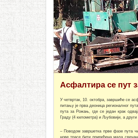
Асфалтира се пут 
У четвртак, 10. октобра, завршиће се а
питању је прва деоница регионалног пута
пута за Рожањ, где се један крак одва
Граду (4 километра) и Љубовији, а други
– Поводом завршетка прве фазе пута чиј
нове трасе бити приређена мала свечан