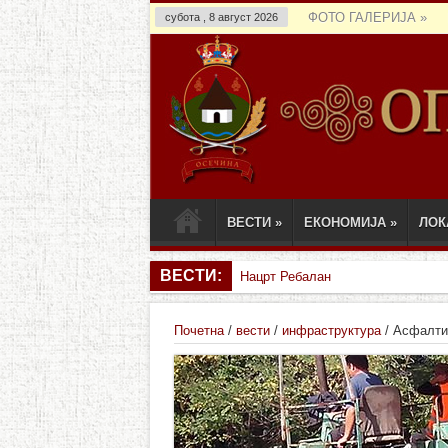
ФОТО ГАЛЕРИЈА
»
субота , 8 август 2026
ВЕСТИ
»
ЕКОНОМИЈА
»
ЛОК
ВЕСТИ:
Нацрт Ребаланса 16.12
Почетна
/
вести
/
инфраструктура
/
Асфалти