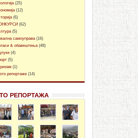
кологија
(25)
кономија
(12)
сторија
(6)
ОНКУРСИ
(62)
ултура
(5)
окална самоуправа
(16)
гласи & обавештења
(48)
длуке
(4)
порт
(5)
уризам
(1)
ото репортаже
(14)
ТО РЕПОРТАЖА